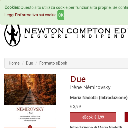
Cookies:
Questo sito utilizza cookie per funzionalità proprie. Se contin
Home
Autori
Eventi
Col
Leggi l'informativa sui cookie
OK
Home
Due
Formato eBook
Due
Irène Némirovsky
Maria Nadotti (Introduzione)
€ 3,99
eBook
€ 3,99
Introduzione di Maria Nadotti