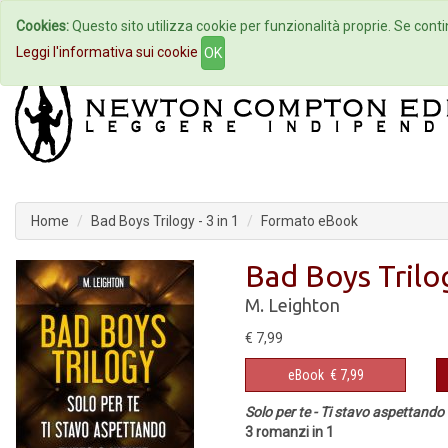
Cookies:
Questo sito utilizza cookie per funzionalità proprie. Se contin
Home
Autori
Eventi
Col
Leggi l'informativa sui cookie
OK
Home
Bad Boys Trilogy - 3 in 1
Formato eBook
Bad Boys Trilog
M. Leighton
€ 7,99
eBook
€ 7,99
Solo per te - Ti stavo aspettando 
3 romanzi in 1