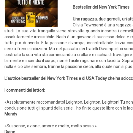
Bestseller del New York Times
Una ragazza, due gemelli, un’attr
Olivia Townsend è una ragazza co
studi. La sua vita tranquilla viene stravolta quando incontra i geme
assolutamente irresistibile. Nash è un giovane di successo dolce e 
tutto pur di averla. E la passione divampa, incontrollabile. Inizia c
senza freni e inibizioni. Ma nel passato dei fratelli Davenport ci so
costruito la sua vita sta cominciando a crollare e rischia di travolg
la mente e incendia il corpo, non è facile ragionare con lucidità. Sopr
nulla è ciò che sembra, tranne la passione cieca, alla quale non si può
L’autrice bestseller del New York Times e di USA Today che ha scioccat
I commenti dei lettori:
«Assolutamente raccomandato! Leighton, Leighton, Leighton! Tu non 
conclusione tutti gli spunti della serie… ho finito questo libro con le la
Mandy
«Suspense, azione, amore e molto, molto sesso.»
Diane