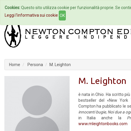
Cookies:
Questo sito utilizza cookie per funzionalità proprie. Se contin
Home
Autori
Eventi
Col
Leggi l'informativa sui cookie
OK
Home
Persona
M. Leighton
M. Leighton
è nata in Ohio. Ha scritto più
bestseller del «New Yor
Compton ha pubblicato le s
innocenti bugie,
Noi due a og
in Italia anche la
Pre
www.mleightonbooks.com