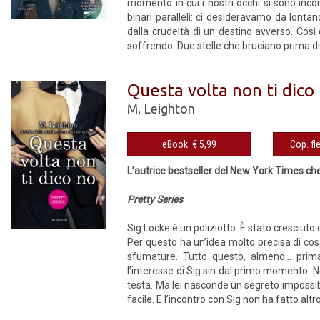
momento in cui i nostri occhi si sono inco
binari paralleli: ci desideravamo da lonta
dalla crudeltà di un destino avverso. Cos
soffrendo. Due stelle che bruciano prima di 
Questa volta non ti dico
M. Leighton
eBook € 5,99
L’autrice bestseller del New York Times che 
Pretty Series
Sig Locke è un poliziotto. È stato cresciuto d
Per questo ha un’idea molto precisa di cos
sfumature. Tutto questo, almeno… prima
l’interesse di Sig sin dal primo momento. N
testa. Ma lei nasconde un segreto impossib
facile. E l’incontro con Sig non ha fatto altro