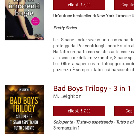
eBook € 5,99
Un'autrice bestseller di New York Times e
Pretty Series
Lei. Sloane Locke vive in una campana di v
proteggerla. Per venti lunghi anni è stata al
Ha fatto un patto con se stessa: le cose 
allo scoccare della mezzanotte, Sloane spie
Lui. Oltre a saper creare tatuaggi straor
pazienza. È sempre stato così: ha vissuto d
Bad Boys Trilogy - 3 in 1
M. Leighton
eBook € 7,99
Solo per te - Ti stavo aspettando - Tutto o n
3 romanzi in 1