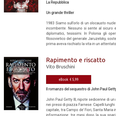
La Repubblica
Un grande thriller
1983 Siamo sull’orlo di un olocausto nucle
incombente. Nessuno si sente al sicuro e l
diplomatici, tesissimi. In Polonia gli o
filosovietico del generale Jaruzelsky, sost
prima aveva rischiato la vita in un attentato
Rapimento e riscatto
Vito Bruschini
eBook € 5,99
Il romanzo del sequestro di John Paul Getty
John Paul Getty III, nipote sedicenne di u
nei pressi di piazza Farnese. Capelli lung
capitale, tra Campo de’ Fiori, Santa Maria i
informazione: tre mesi dopo la sua sparizi