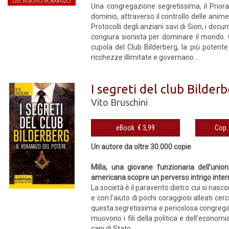
Una congregazione segretissima, il Priorat
dominio, attraverso il controllo delle anime
Protocolli degli anziani savi di Sion, i doc
congiura sionista per dominare il mondo. Co
cupola del Club Bilderberg, la più potent
ricchezze illimitate e governano...
I segreti del club Bilder
Vito Bruschini
eBook € 3,99
Un autore da oltre 30.000 copie
Milla, una giovane funzionaria dell’uni
americana scopre un perverso intrigo inter
La società è il paravento dietro cui si nasco
e con l’aiuto di pochi coraggiosi alleati cer
questa segretissima e pericolosa congrega d
muovono i fili della politica e dell’econom
capi di Stato,...