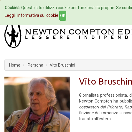
Cookies:
Questo sito utilizza cookie per funzionalità proprie. Se contin
Home
Autori
Eventi
Col
Leggi l'informativa sui cookie
OK
Home
Persona
Vito Bruschini
Vito Bruschin
Giornalista professionista, 
Newton Compton ha pubblicat
cospiratori del Priorato
;
Rap
finzione del romanzo si nas
tradotti all’estero