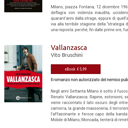
Milano, piazza Fontana, 12 dicembre 1969
deflagra con violenza inaudita, uccide
quarant'anni dalla strage, eppure di quell'a
via alla terribile stagione della “strategia
una risposta: perché, fin dalle prime ore, fu
Vallanzasca
Vito Bruschini
eBook € 5,99
Il romanzo non autorizzato del nemico pu
Negli anni Settanta Milano è sotto il fuoco 
Renato Vallanzasca. Rapine, estorsioni, se
viene raccontato il lato oscuro degli intrec
camorra, la grande massoneria, il terrorism
l’affascinante e feroce capo della banda 
Mobile di Milano, Moncada, tenterà di rimett