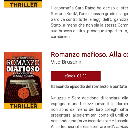
Il capomafia Saro Raìno ha deciso di sferr
Stefano Bontà, l’unico boss in grado di argi
Saro va contro tutte le leggi dell’Organiz
Stato, a meno che non sia la stessa Commi
suo braccio destro, prosegue imperterrito, 
carabinieri,...
Romanzo mafioso. Alla c
Vito Bruschini
eBook € 1,99
Il secondo episodio del romanzo a puntate d
Ninuzzu e Saro decidono di lanciarsi al
espugnare una fortezza invincibile, domina
non sono da meno dei loro colleghi citta
presentarsi ai palermitani come gli umili 
nasconde una forza incontenibile e l'assolu
Ai corleonesi interessa entrare nell'
establi