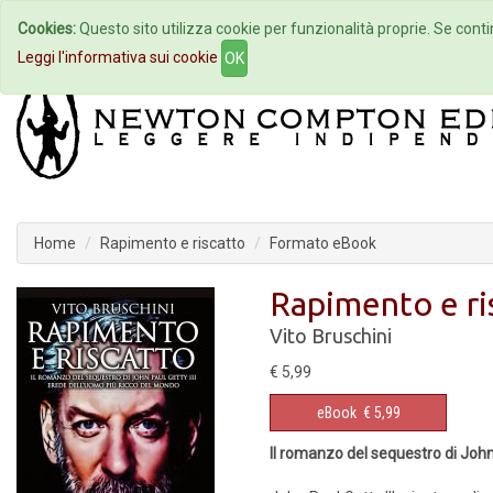
Cookies:
Questo sito utilizza cookie per funzionalità proprie. Se contin
Home
Autori
Eventi
Col
Leggi l'informativa sui cookie
OK
Home
Rapimento e riscatto
Formato eBook
Rapimento e ri
Vito Bruschini
€ 5,99
eBook
€ 5,99
Il romanzo del sequestro di John