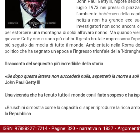
John Paul Getty III, nipote sed
luglio 1973 nei pressi di piazz
l’ambiente bohémien della capita
notizia non ha grande eco sugl
investigatori non sono ancora ce
per estorcere una montagna di soldi all’avaro nonno. Ma quando vie
giovane Getty non ci sono più dubbi. Il gesto brutale impressiona l’opi
più seguito dai media di tutto il mondo. Ambientato nella Roma de
politico che ha segnato un’epoca e l’ingresso trionfale della ’Ndrangh
Il racconto del sequestro più incredibile della storia
«Se dopo questa lettera non succederà nulla, aspetterò la morte a soli
John Paul Getty III
Una vicenda che ha tenuto tutto il mondo con il fiato sospeso e ha ispi
«Bruschini dimostra come la capacità di saper riprodurre la ricca amb
la Repubblica
ISBN: 9788822717214 - Pagine: 320 -
narrativa
n. 1837 - Argomenti