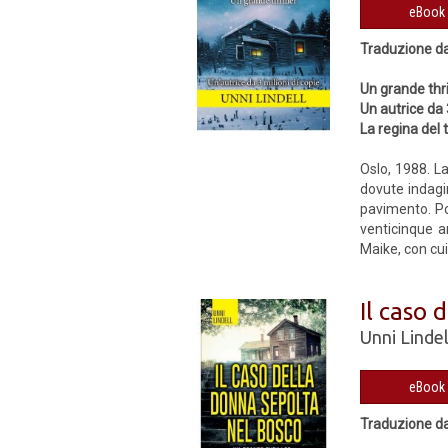
​Traduzione d
Un grande thri
Un autrice da 
La regina del 
Oslo, 1988. L
dovute indagin
pavimento. Po
venticinque a
Maike, con cui
Il caso 
Unni Lindel
​Traduzione d