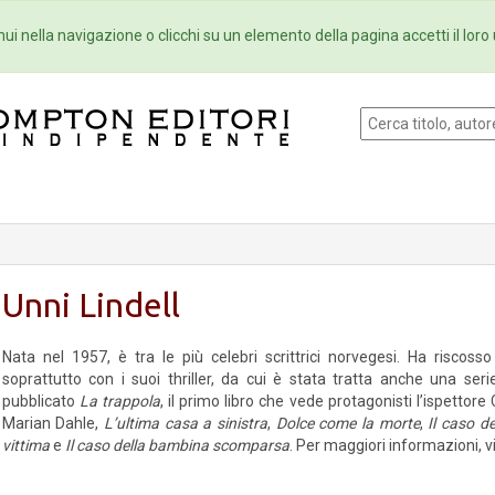
Eventi
Collane
Newsletter
Ebo
ui nella navigazione o clicchi su un elemento della pagina accetti il loro 
Unni Lindell
Nata nel 1957, è tra le più celebri scrittrici norvegesi. Ha riscos
soprattutto con i suoi thriller, da cui è stata tratta anche una se
pubblicato
La trappola
, il primo libro che vede protagonisti l’ispettor
Marian Dahle,
L’ultima casa a sinistra
,
Dolce come la morte
,
Il caso de
vittima
e
Il caso della bambina scomparsa
. Per maggiori informazioni, vis