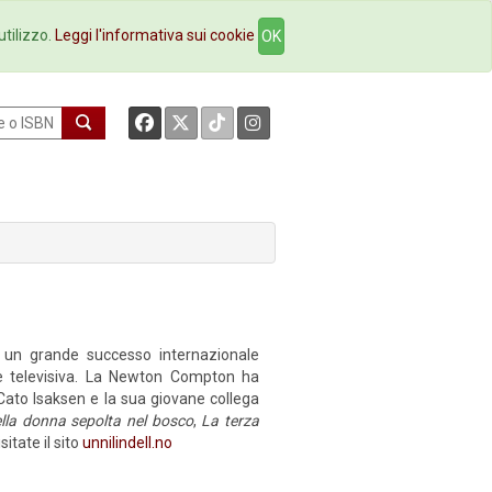
okstore
Contatti
utilizzo.
Leggi l'informativa sui cookie
OK
so un grande successo internazionale
rie televisiva. La Newton Compton ha
e Cato Isaksen e la sua giovane collega
lla donna sepolta nel bosco
,
La terza
itate il sito
unnilindell.no