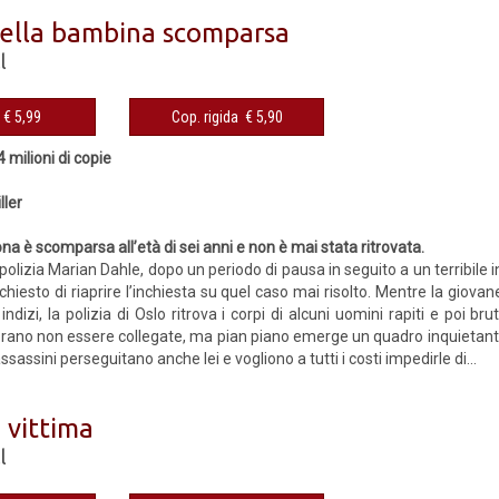
 della bambina scomparsa
l
eBook € 5,99
Cop. rigida € 5,90
4 milioni di copie
ller
na è scomparsa all’età di sei anni e non è mai stata ritrovata.
i polizia Marian Dahle, dopo un periodo di pausa in seguito a un terribile 
chiesto di riaprire l’inchiesta su quel caso mai risolto. Mentre la giova
indizi, la polizia di Oslo ritrova i corpi di alcuni uomini rapiti e poi b
rano non essere collegate, ma pian piano emerge un quadro inquietante,
assassini perseguitano anche lei e vogliono a tutti i costi impedirle di...
 vittima
l