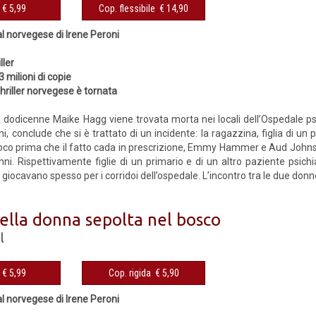
eBook € 5,99
Cop. flessibile € 14,90
al norvegese di Irene Peroni
ller
3 milioni di copie
thriller norvegese è tornata
a dodicenne Maike Hagg viene trovata morta nei locali dell’Ospedale psic
i, conclude che si è trattato di un incidente: la ragazzina, figlia di un
co prima che il fatto cada in prescrizione, Emmy Hammer e Aud Johnse
nni. Rispettivamente figlie di un primario e di un altro paziente ps
 giocavano spesso per i corridoi dell’ospedale. L’incontro tra le due donn
della donna sepolta nel bosco
l
eBook € 5,99
Cop. rigida € 5,90
al norvegese di Irene Peroni