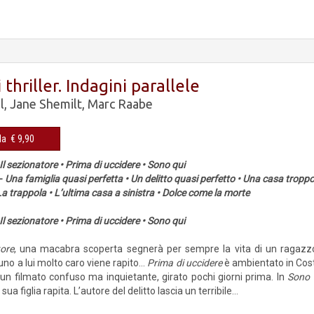
 thriller. Indagini parallele
l
,
Jane Shemilt
,
Marc Raabe
Cop. rigida € 9,90
Il sezionatore • Prima di uccidere • Sono qui
 -
Una famiglia quasi perfetta • Un delitto quasi perfetto • Una casa troppo
La trappola • L’ultima casa a sinistra • Dolce come la morte
Il sezionatore • Prima di uccidere • Sono qui
tore
, una macabra scoperta segnerà per sempre la vita di un ragazzo 
no a lui molto caro viene rapito…
Prima di uccidere
è ambientato in Cos
, un filmato confuso ma inquietante, girato pochi giorni prima. In
Sono 
sua figlia rapita. L’autore del delitto lascia un terribile...