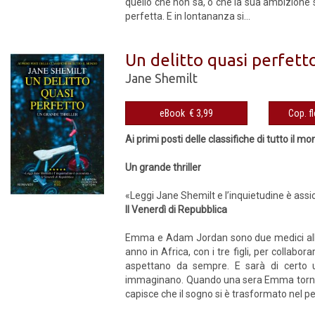
quello che non sa, o che la sua ambizione s
perfetta. E in lontananza si...
Un delitto quasi perfett
Jane Shemilt
eBook € 3,99
Ai primi posti delle classifiche di tutto il m
Un grande thriller
«Leggi Jane Shemilt e l’inquietudine è assi
Il Venerdì di Repubblica
Emma e Adam Jordan sono due medici all’api
anno in Africa, con i tre figli, per collabo
aspettano da sempre. E sarà di certo 
immaginano. Quando una sera Emma torna a ca
capisce che il sogno si è trasformato nel peg