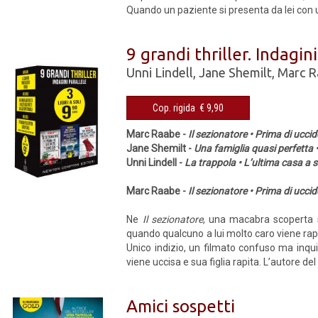
Quando un paziente si presenta da lei con u
9 grandi thriller. Indagin
Unni Lindell
,
Jane Shemilt
,
Marc R
Cop. rigida € 9,90
Marc Raabe -
Il sezionatore • Prima di uccid
Jane Shemilt -
Una famiglia quasi perfetta •
Unni Lindell -
La trappola • L’ultima casa a s
Marc Raabe -
Il sezionatore • Prima di uccid
Ne
Il sezionatore
, una macabra scoperta s
quando qualcuno a lui molto caro viene ra
Unico indizio, un filmato confuso ma inqui
viene uccisa e sua figlia rapita. L’autore del d
Amici sospetti