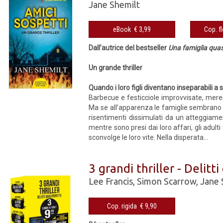
Jane Shemilt
eBook € 3,99
Dall’autrice del bestseller
Una famiglia quas
Un grande thriller
Quando i loro figli diventano inseparabili a
Barbecue e festicciole improvvisate, mere
Ma se all’apparenza le famiglie sembrano av
risentimenti dissimulati da un atteggiame
mentre sono presi dai loro affari, gli adult
sconvolge le loro vite. Nella disperata...
3 grandi thriller - Delitti
Lee Francis
,
Simon Scarrow
,
Jane 
Cop. rigida € 9,90