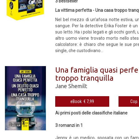
3 bestseller
La vittima perfetta - Una casa troppo tranq
Nel bel mezzo di un’afosa notte estiva, u
sangue. Per la detective Erika Foster è un
suo letto. Ha i polsi legati e gli occhi gonf
altro uomo viene trovato morto nello stess
calcolatore: è chiaro che segue le sue pr
single, che custodivano...
Una famiglia quasi perfe
troppo tranquilla
Jane Shemilt
eBook € 7,99
Ai primi posti delle classifiche italiane
3 romanzi in 1
Jenny è un medico, sposata con un famos