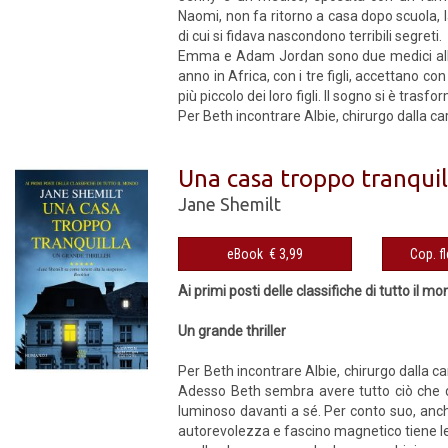
Naomi, non fa ritorno a casa dopo scuola, l
di cui si fidava nascondono terribili segreti.
Emma e Adam Jordan sono due medici all’api
anno in Africa, con i tre figli, accettano c
più piccolo dei loro figli. Il sogno si è trasf
Per Beth incontrare Albie, chirurgo dalla carr
Una casa troppo tranquil
Jane Shemilt
eBook € 3,99
Ai primi posti delle classifiche di tutto il m
Un grande thriller
Per Beth incontrare Albie, chirurgo dalla car
Adesso Beth sembra avere tutto ciò che d
luminoso davanti a sé. Per conto suo, anc
autorevolezza e fascino magnetico tiene le fi