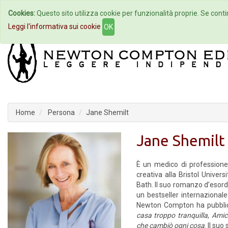
Cookies:
Questo sito utilizza cookie per funzionalità proprie. Se contin
Home
Autori
Eventi
Col
Leggi l'informativa sui cookie
OK
Home
Persona
Jane Shemilt
Jane Shemilt
È un medico di professione
creativa alla Bristol Univers
Bath. Il suo romanzo d’esord
un bestseller internazional
Newton Compton ha pubbli
casa troppo tranquilla
,
Amici
che cambiò ogni cosa
. Il suo