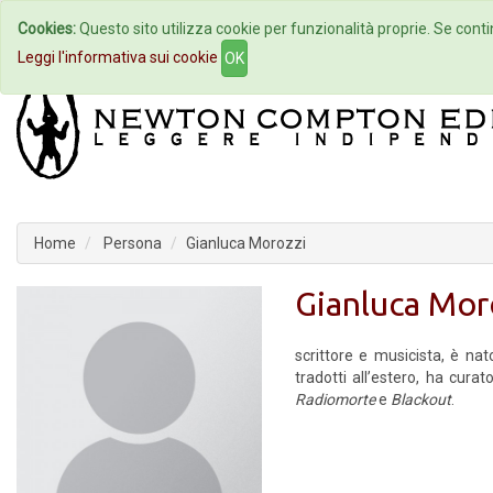
Cookies:
Questo sito utilizza cookie per funzionalità proprie. Se contin
Home
Autori
Eventi
Col
Leggi l'informativa sui cookie
OK
Home
Persona
Gianluca Morozzi
Gianluca Mor
scrittore e musicista, è na
tradotti all’estero, ha curat
Radiomorte
e
Blackout
.