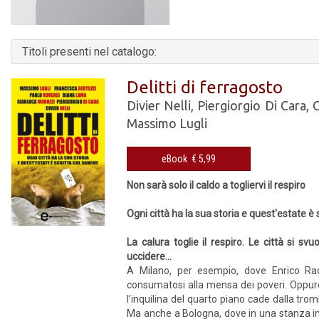
Titoli presenti nel catalogo:
Delitti di ferragosto
Divier Nelli
,
Piergiorgio Di Cara
,
G
Massimo Lugli
eBook € 5,99
Non sarà solo il caldo a togliervi il respiro
Ogni città ha la sua storia e quest'estate è 
La calura toglie il respiro. Le città si s
uccidere…
A Milano, per esempio, dove Enrico Rade
consumatosi alla mensa dei poveri. Oppure
l’inquilina del quarto piano cade dalla tro
Ma anche a Bologna, dove in una stanza in