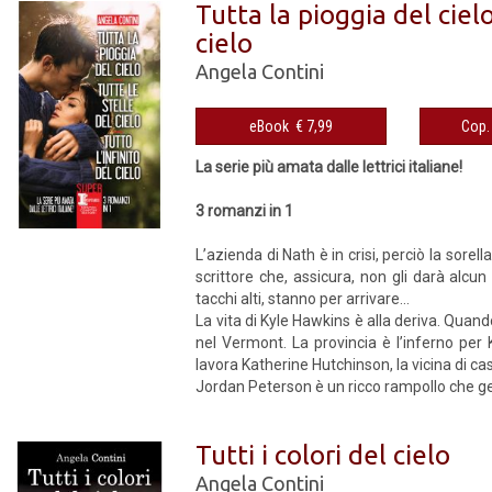
Tutta la pioggia del cielo
cielo
Angela Contini
eBook € 7,99
La serie più amata dalle lettrici italiane!
3 romanzi in 1
L’azienda di Nath è in crisi, perciò la sorel
scrittore che, assicura, non gli darà alcun 
tacchi alti, stanno per arrivare…
La vita di Kyle Hawkins è alla deriva. Quand
nel Vermont. La provincia è l’inferno per K
lavora Katherine Hutchinson, la vicina di c
Jordan Peterson è un ricco rampollo che ges
Tutti i colori del cielo
Angela Contini