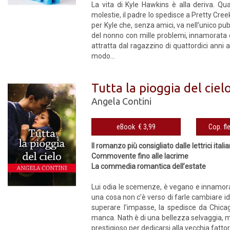
La vita di Kyle Hawkins è alla deriva. Q
molestie, il padre lo spedisce a Pretty Creek
per Kyle che, senza amici, va nell’unico pub 
del nonno con mille problemi, innamorata 
attratta dal ragazzino di quattordici anni 
modo...
Tutta la pioggia del ciel
Angela Contini
eBook € 3,99
Il romanzo più consigliato dalle lettrici itali
Commovente fino alle lacrime
La commedia romantica dell’estate
Lui odia le scemenze, è vegano e innamorat
una cosa non c’è verso di farle cambiare idea
superare l’impasse, la spedisce da Chicag
manca. Nath è di una bellezza selvaggia, m
prestigioso per dedicarsi alla vecchia fattor