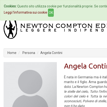
Cookies:
Questo sito utilizza cookie per funzionalità proprie. Se contin
Home
Autori
Eventi
Col
Leggi l'informativa sui cookie
OK
Home
Persona
Angela Contini
Angela Conti
È nata in Germania ma è itali
marito e il figlio. Ama guar
dolci. La Newton Compton h
le stelle del cielo
,
Tutto l’infin
colori del cielo
e
Tutta la ne
sconosciuti
,
Polvere di stelle
non ti ho dato
.