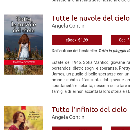
passato. In una realtà dove nessuno è ciò ch
Tutte le nuvole del cielo
Angela Contini
eBook € 1,99
Dall'autrice del bestseller
Tutta la pioggia de
Estate del 1946. Sofia Mantico, giovane ra
portandosi dietro sogni e speranze. Pretty
James, un pugile di belle speranze con un
rimane subito affascinata dal giovane a
spontaneità e solarità, riesce a suscitare 
famiglia di lei non accetta la loro storia e s
Tutto l'infinito del cielo
Angela Contini