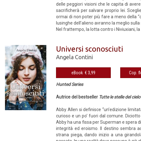
delle peggiori visioni che le capita di aver
sacrificherà per salvare proprio lei. Scegli
ormai di non poter più fare a meno della “c
lusinghe dell’alieno avranno la meglio sulla
Nel frattempo, la lotta contro i Niviuxiani, 
Universi sconosciuti
Angela Contini
eBook € 3,99
Hunted Series
Autrice del bestseller
Tutte le stelle del cielo
Abby Allen si definisce “un’edizione limita
curioso e un po’ fuori dal comune. Diciotto
Abby ha una fissa per Superman e spera di 
integrità ed eroismo. Il destino sembra 
strana piega, dando inizio a una girandol