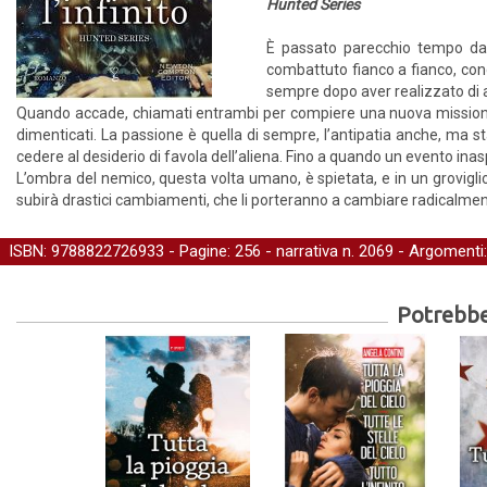
Hunted Series
È passato parecchio tempo dall
combattuto fianco a fianco, cond
sempre dopo aver realizzato di a
Quando accade, chiamati entrambi per compiere una nuova missione 
dimenticati. La passione è quella di sempre, l’antipatia anche, ma 
cedere al desiderio di favola dell’aliena. Fino a quando un evento inas
L’ombra del nemico, questa volta umano, è spietata, e in un groviglio d
subirà drastici cambiamenti, che li porteranno a cambiare radicalmente
ISBN: 9788822726933 - Pagine: 256 -
narrativa
n. 2069 - Argomenti
Potrebber