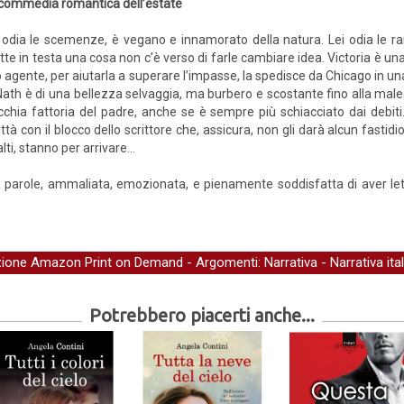
commedia romantica dell’estate
 odia le scemenze, è vegano e innamorato della natura. Lei odia le ra
te in testa una cosa non c’è verso di farle cambiare idea. Victoria è una sc
 agente, per aiutarla a superare l’impasse, la spedisce da Chicago in una
Nath è di una bellezza selvaggia, ma burbero e scostante fino alla male
ecchia fattoria del padre, anche se è sempre più schiacciato dai debiti
tà con il blocco dello scrittore che, assicura, non gli darà alcun fastidio
alti, stanno per arrivare…
parole, ammaliata, emozionata, e pienamente soddisfatta di aver lett
zione Amazon Print on Demand
- Argomenti:
Narrativa
-
Narrativa ita
Potrebbero piacerti anche...