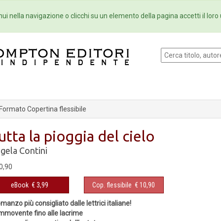
Eventi
Collane
Newsletter
Ebo
ui nella navigazione o clicchi su un elemento della pagina accetti il loro 
Formato Copertina flessibile
utta la pioggia del cielo
gela Contini
0,90
eBook
€ 3,99
Cop. flessibile
€ 10,90
romanzo più consigliato dalle lettrici italiane!
movente fino alle lacrime