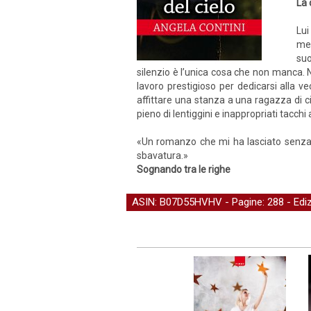
La 
Lui
met
suo
silenzio è l’unica cosa che non manca. 
lavoro prestigioso per dedicarsi alla v
affittare una stanza a una ragazza di cit
pieno di lentiggini e inappropriati tacchi 
«Un romanzo che mi ha lasciato senza 
sbavatura.»
Sognando tra le righe
ASIN: B07D55HVHV - Pagine: 288 -
Edi