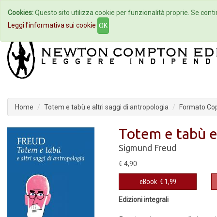
Cookies:
Questo sito utilizza cookie per funzionalità proprie. Se contin
Home
Autori
Eventi
Col
Leggi l'informativa sui cookie
OK
Home
Totem e tabù e altri saggi di antropologia
Formato Cop
Totem e tabù e 
Sigmund Freud
€ 4,90
eBook
€ 1,99
Edizioni integrali