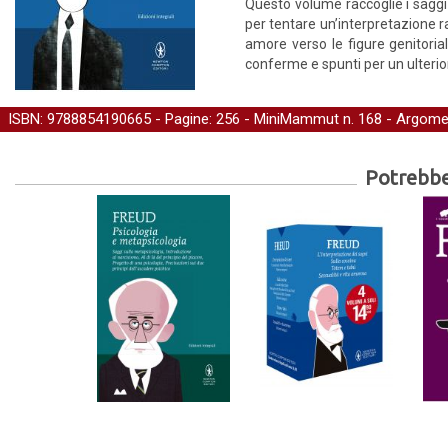
Questo volume raccoglie i saggi 
per tentare un’interpretazione r
amore verso le figure genitorial
conferme e spunti per un ulteri
ISBN: 9788854190665 - Pagine: 256 -
MiniMammut
n. 168 - Argome
Potrebber