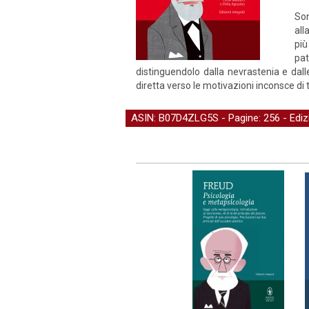
Son
all
più
pa
distinguendolo dalla nevrastenia e dall
diretta verso le motivazioni inconsce di 
ASIN: B07D4ZLG5S - Pagine: 256 -
Edi