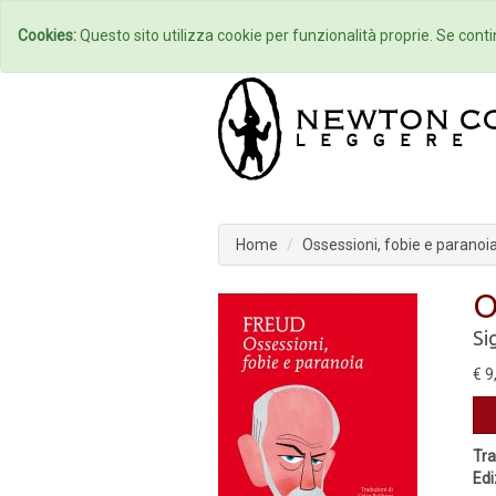
Home
Autori
Cookies:
Questo sito utilizza cookie per funzionalità proprie. Se contin
Home
Ossessioni, fobie e paranoi
O
Si
€ 9
Tra
Edi