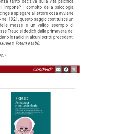
nza tanto decisiva sulla vita psichica
li impone? Il compito della psicologia
accinge a spiegare al lettore cosa avviene
o nel 1921, questo saggio costituisce un
 delle masse e un valido esempio di
masse Freud si dedicò dalla primavera del
no le radici in alcuni scritti precedenti
essuale
e
Totem e tabù
.
no.»
Condividi: