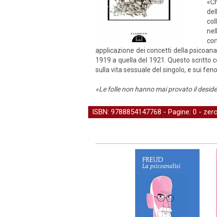
«Ch
del
col
nel
co
applicazione dei concetti della psicoanal
1919 a quella del 1921. Questo scritto co
sulla vita sessuale del singolo, e sui f
«Le folle non hanno mai provato il desider
ISBN: 9788854147768 - Pagine: 0 -
zero