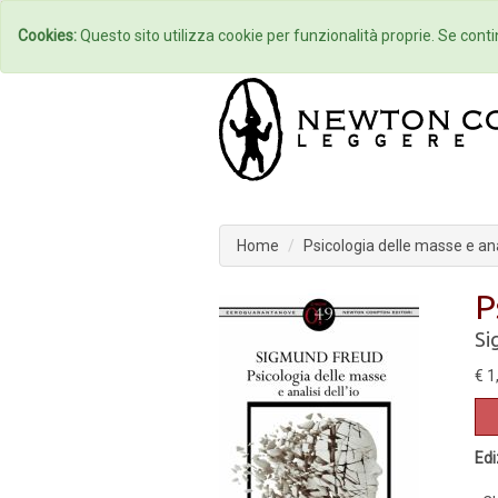
Home
Autori
Cookies:
Questo sito utilizza cookie per funzionalità proprie. Se contin
Home
Psicologia delle masse e anal
P
Si
€ 1
Edi