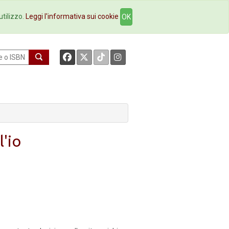
okstore
Contatti
utilizzo.
Leggi l'informativa sui cookie
OK
l'io