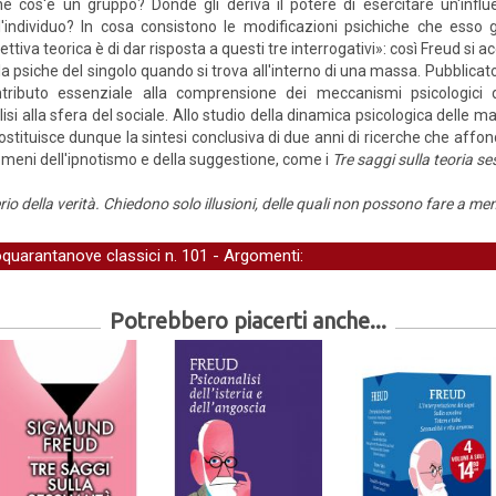
e cos'è un gruppo? Donde gli deriva il potere di esercitare un'influe
l'individuo? In cosa consistono le modificazioni psichiche che esso g
lettiva teorica è di dar risposta a questi tre interrogativi»: così Freud si 
la psiche del singolo quando si trova all'interno di una massa. Pubblicat
ntributo essenziale alla comprensione dei meccanismi psicologici
isi alla sfera del sociale. Allo studio della dinamica psicologica delle 
stituisce dunque la sintesi conclusiva di due anni di ricerche che affonda
enomeni dell'ipnotismo e della suggestione, come i
Tre saggi sulla teoria s
io della verità. Chiedono solo illusioni, delle quali non possono fare a me
quarantanove classici
n. 101 - Argomenti:
Potrebbero piacerti anche...