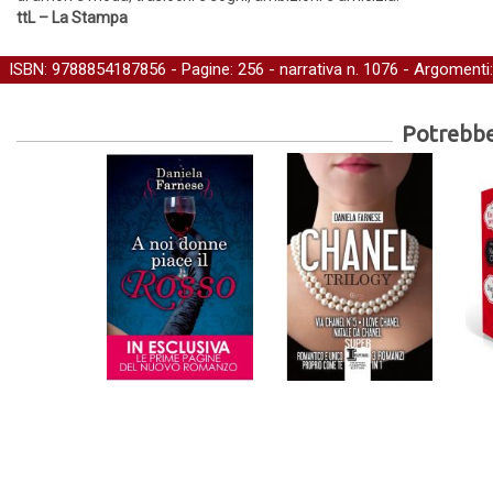
ttL – La Stampa
ISBN: 9788854187856 - Pagine: 256 -
narrativa
n. 1076 - Argomenti
Potrebber