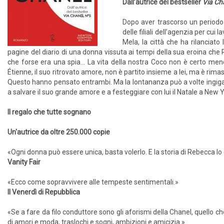
Dall’autrice del bestseller
Via Ch
Dopo aver trascorso un periodo 
delle filiali dell’agenzia per cu
Mela, la città che ha rilanciato
pagine del diario di una donna vissuta ai tempi della sua eroina che Re
che forse era una spia… La vita della nostra Coco non è certo me
Étienne, il suo ritrovato amore, non è partito insieme a lei, ma è ri
Questo hanno pensato entrambi. Ma la lontananza può a volte ingigan
a salvare il suo grande amore e a festeggiare con lui il Natale a New 
Il regalo che tutte sognano
Un'autrice da oltre 250.000 copie
«Ogni donna può essere unica, basta volerlo. E la storia di Rebecca l
Vanity Fair
«Ecco come sopravvivere alle tempeste sentimentali.»
Il Venerdì di Repubblica
«Se a fare da filo conduttore sono gli aforismi della Chanel, quello 
di amori e moda, traslochi e sogni, ambizioni e amicizia.»