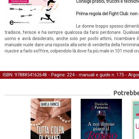
Consigli pratici, trucchi e tecnich
Prima regola del Fight Club: non
Le donne troppo spesso dimenti
tradisce, ferisce e ha sempre qualcosa da farsi perdonare. Qualsia
uomo e avrà desiderato, anche solo per pochi attimi, ricambiare i
manuale vuole dare una risposta alla sete di vendetta della femmina fe
riuscire a farlo soffrire, colpendolo là dove fa più male in 101 modi cru
ISBN: 9788854162648 - Pagine: 224 -
manuali e guide
n. 175 - Argo
Potrebber