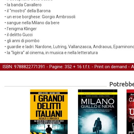
• la banda Cavallero
• il “mostro” della Barona
• un eroe borghese: Giorgio Ambrosoli
• sangue nella Milano da bere
• l’enigma Klinger
• il delitto Gucci
• gli anni di piombo
• guardie e ladri: Nardone, Lutring, Vallanzasca, Andraous, Epaminonda
• la “ligèra” al cinema, in musica e nella letteratura
ISBN: 9788822771391 - Pagine: 352 + 16 t.f.t. -
Print on demand
- A
Potrebber