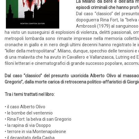
La Milano da bere e dell’alta m
episodi criminali che hanno pro
Dal caso “classico” del presunt
dopoguerra Rina Fort, la “belva d
Ambrosoli (1979) al sanguinoso as
ha visto un susseguirsi di esplosioni di violenza, delitti passionali, 
metropoli lombarda sono rimaste impresse nella memoria colletti
cronache in giallo e in nero degli ultimi decenni hanno registrato le impr
“killer della metropolitana”. Milano, dunque, specchio delle tensioni 
di una malavita che ha avuto in Cavallero e Vallanzasca, Lutring ed E
filoni letterari e cinematografici di grande successo popolare, acco
Dal caso “classico” del presunto uxoricida Alberto Olivo al massac
Gregorio”, dalla morte carica di retroscena politico-affaristici di Gior
Tra i temi trattati nel libro:
• il caso Alberto Olivo
• le bombe del ventennio
• Rina Fort: la belva di san Gregorio
• la rapina di via Osoppo
• terrore in via Montenapoleone
• il decapitato della Casba