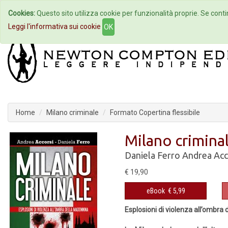
Cookies:
Questo sito utilizza cookie per funzionalità proprie. Se contin
Home
Autori
Eventi
Col
Leggi l'informativa sui cookie
OK
Home
Milano criminale
Formato Copertina flessibile
Milano crimina
Daniela Ferro
Andrea Acc
€ 19,90
eBook
€ 5,99
Esplosioni di violenza all’ombra