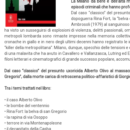
La Milano da bere e dell’alta m
episodi criminali che hanno pro
Dal caso “classico” del presunt
dopoguerra Rina Fort, la “belva d
Ambrosoli (1979) al sanguinoso as
ha visto un susseguirsi di esplosioni di violenza, delitti passionali, 
metropoli lombarda sono rimaste impresse nella memoria colletti
cronache in giallo e in nero degli ultimi decenni hanno registrato le impr
“killer della metropolitana”. Milano, dunque, specchio delle tensioni 
di una malavita che ha avuto in Cavallero e Vallanzasca, Lutring ed E
filoni letterari e cinematografici di grande successo popolare, acco
Dal caso “classico” del presunto uxoricida Alberto Olivo al massac
Gregorio”, dalla morte carica di retroscena politico-affaristici di Gior
Tra i temi trattati nel libro:
• il caso Alberto Olivo
• le bombe del ventennio
• Rina Fort: la belva di san Gregorio
• la rapina di via Osoppo
• terrore in via Montenapoleone
• il decapitato della Casba