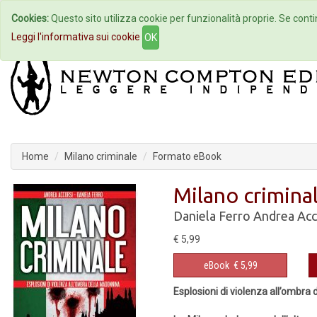
Cookies:
Questo sito utilizza cookie per funzionalità proprie. Se contin
Home
Autori
Eventi
Col
Leggi l'informativa sui cookie
OK
Home
Milano criminale
Formato eBook
Milano crimina
Daniela Ferro
Andrea Acc
€ 5,99
eBook
€ 5,99
Esplosioni di violenza all’ombra