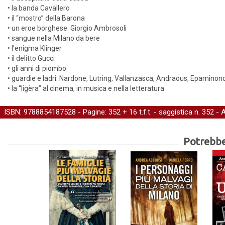
• la banda Cavallero
• il “mostro” della Barona
• un eroe borghese: Giorgio Ambrosoli
• sangue nella Milano da bere
• l’enigma Klinger
• il delitto Gucci
• gli anni di piombo
• guardie e ladri: Nardone, Lutring, Vallanzasca, Andraous, Epaminonda
• la “ligèra” al cinema, in musica e nella letteratura
ISBN: 9788854187528 - Pagine: 352 + 16 t.f.t. -
saggistica
n. 352 - 
Potrebber