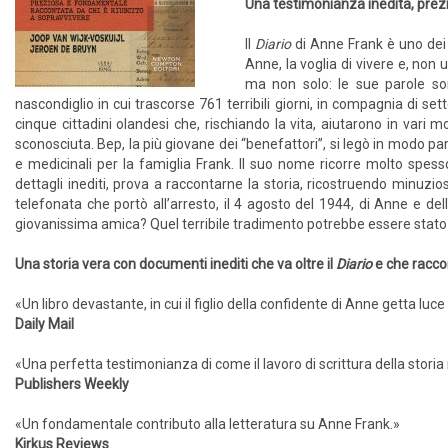
Una testimonianza inedita, prez
Il
Diario
di Anne Frank è uno dei t
Anne, la voglia di vivere e, non 
ma non solo: le sue parole son
nascondiglio in cui trascorse 761 terribili giorni, in compagnia di se
cinque cittadini olandesi che, rischiando la vita, aiutarono in vari m
sconosciuta. Bep, la più giovane dei “benefattori”, si legò in modo pa
e medicinali per la famiglia Frank. Il suo nome ricorre molto spes
dettagli inediti, prova a raccontarne la storia, ricostruendo minuzios
telefonata che portò all’arresto, il 4 agosto del 1944, di Anne e de
giovanissima amica? Quel terribile tradimento potrebbe essere stat
Una storia vera con documenti inediti che va oltre il
Diario
e che raccon
«Un libro devastante, in cui il figlio della confidente di Anne getta luce
Daily Mail
«Una perfetta testimonianza di come il lavoro di scrittura della storia
Publishers Weekly
«Un fondamentale contributo alla letteratura su Anne Frank.»
Kirkus Reviews