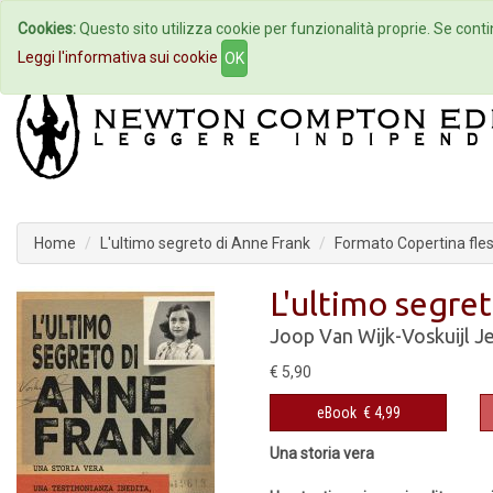
Cookies:
Questo sito utilizza cookie per funzionalità proprie. Se contin
Home
Autori
Eventi
Col
Leggi l'informativa sui cookie
OK
Home
L'ultimo segreto di Anne Frank
Formato Copertina fles
L'ultimo segre
Joop Van Wijk-Voskuijl
J
€ 5,90
eBook
€ 4,99
Una storia vera