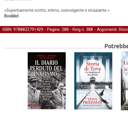
«Superbamente scritto, intimo, coinvolgente e straziante.»
Booklist
ISBN: 9788822791429 - Pagine: 288 -
King
n. 388 - Argomenti:
Stori
Potrebber