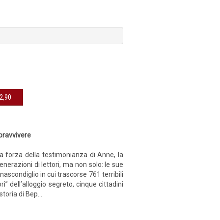
sibile € 12,90
pravvivere
La forza della testimonianza di Anne, la
enerazioni di lettori, ma non solo: le sue
nascondiglio in cui trascorse 761 terribili
” dell’alloggio segreto, cinque cittadini
toria di Bep...