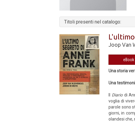
Titoli presenti nel catalogo:
L'ultim
Joop Van W
Una storia ve
Una testimoni
Il
Diario
di Ann
voglia di vive
parole sono st
giorni, in com
olandesi che, r