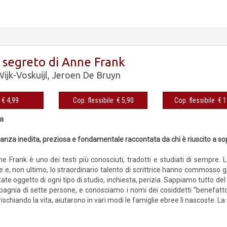
o segreto di Anne Frank
ijk-Voskuijl
,
Jeroen De Bruyn
eBook € 4,99
Cop. flessibile € 5,90
Cop. fles
ra
anza inedita, preziosa e fondamentale raccontata da chi è riuscito a so
e Frank è uno dei testi più conosciuti, tradotti e studiati di sempre. 
re e, non ultimo, lo straordinario talento di scrittrice hanno commosso g
ate oggetto di ogni tipo di studio, inchiesta, perizia. Sappiamo tutto del 
pagnia di sette persone, e conosciamo i nomi dei cosiddetti “benefattori
ischiando la vita, aiutarono in vari modi le famiglie ebree lì nascoste. La s