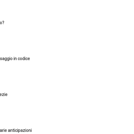
no?
saggio in codice
fezie
arie anticipazioni