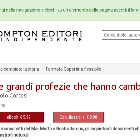
Eventi
Collane
Newsletter
Ebo
ui nella navigazione o clicchi su un elemento della pagina accetti il loro 
o cambiato la storia
Formato Copertina flessibile
e grandi profezie che hanno cambi
olo Cortesi
,90
eBook
€ 5,99
Cop. flessibile
€ 9,90
 manoscritti del Mar Morto a Nostradamus, gli inquietanti documenti ch
astrofi naturali