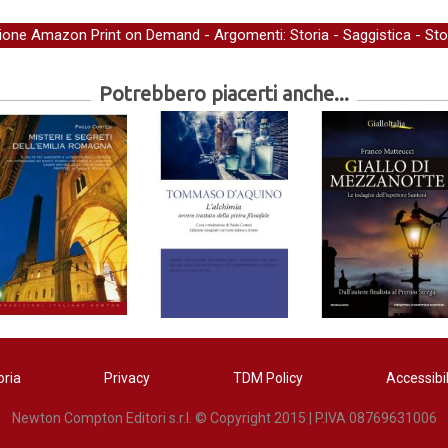
zione Amazon Print on Demand
- Argomenti:
Storia
-
Saggistica
-
Sto
Potrebbero piacerti anche...
oria
Privacy
TDM Policy
Accessibil
Newton Compton Editori s.r.l. © Copyright 2015 | P.IVA 08769631006