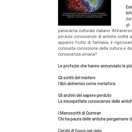
Esi
inf
dal
gli
panorama culturale italiano. Attraverso
perdute conoscenze di antiche civiltà al
apparire frutto di fantasia, è rigorosa
consueta concezione della cultura e del
conoscenza umana?
Le profezie che hanno annunciato le più 
Gli scritti del mistero
I libri alchemici come metafora
Gli archivi del sapere perduto
Le insospettate conoscenze delle antiche
I Manoscritti di Qumran
Chi ha paura delle antiche pergamene 
Cerchi di fuoco nel cielo