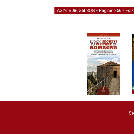
ASIN: B086G6L8QG - Pagine: 256 -
Edi
St