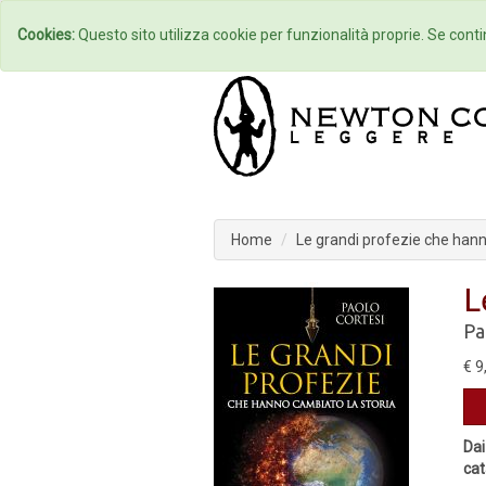
Home
Autori
Cookies:
Questo sito utilizza cookie per funzionalità proprie. Se contin
Home
Le grandi profezie che hann
L
Pa
€ 9
Dai
cat