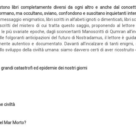
stono libri completamente diversi da ogni altro e anche dal concet
ormano, ma occultano, sviano, confondono e suscitano inquietanti inter
 messaggio enigmatico, libri scritti in alfabeti ignoti o dimenticati, libri s
 scritti del mistero di cui tratta questo saggio, proponendo al lettore
 le più svariate epoche, dagli sconcertanti Manoscritti di Qumran all’i
le folgoranti anticipazioni del futuro di Nostradamus, il lettore è gui
mente autentico e documentato. Davanti all’incalzare di tanti enigmi, s
lo sviluppo della civiltà umana: siamo davvero certi di aver ricostruit
grandi catastrofi ed epidemie dei nostri giorni
 civiltà
del Mar Morto?