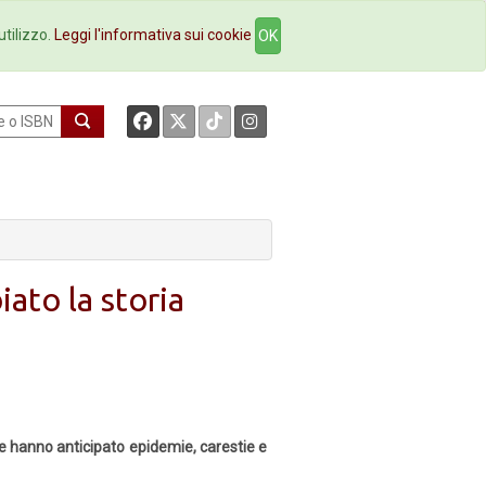
okstore
Contatti
utilizzo.
Leggi l'informativa sui cookie
OK
ato la storia
e hanno anticipato epidemie, carestie e