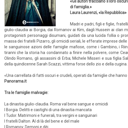
«Gli autori tracciano il loro oscu
di famiglia.»
Laura Laurenzi, «la Repubblica»
Madri e padri, figli e figlie, fra
giulio-claudia ai Borgia, dai Romanov ai Kim, dagli Hussein ai clan m
protagonisti personaggi disumani, guidati da una lucida follia o pront
massa dei fratelli Pizarro, gli omicidi seriali, le efferate imprese dell
le sanguinose azioni delle famiglie mafiose, come i Gambino, i Rii
tiranni che la storia ha condannato a finire nella polvere, come Cea
Olindo Romano, gli assassini di Erba; Michele Misseri e sua figlia Sa
della quindicenne Sarah Scazzi, vittima forse dello zio e della cugina
«Una carrellata di fatti oscuri e crudeli, operati da famiglie che hann
Panorama.it
Tra le famiglie malvagie:
La dinastia giulio-claudia. Roma val bene sangue e omicidi
I Borgia. Delitti e castighi di una dinastia mancata
I Tudor. Matrimoni e funerali, tra vergini e sanguinari
I fratelli Dalton. Al di là del bene e del male
I Romanov. Demoni e dèi