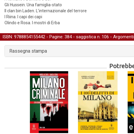
Gli Hussein. Una famiglia-stato
Il clan bin Laden. L’internazionale del terrore
I Riina. I capi dei capi
Olindo e Rosa. I mostri di Erba
ISBN: 9788854155442 - Pagine: 384 -
saggistica
n. 106 - Argomenti
Rassegna stampa
Potrebber