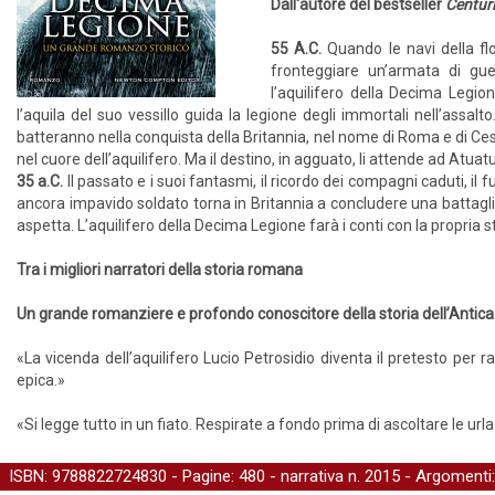
Dall'autore del bestseller
Centur
55 A.C.
Quando le navi della fl
fronteggiare un’armata di guer
l’aquilifero della Decima Legion
l’aquila del suo vessillo guida la legione degli immortali nell’assal
batteranno nella conquista della Britannia, nel nome di Roma e di Ces
nel cuore dell’aquilifero. Ma il destino, in agguato, li attende ad Atua
35 a.C.
Il passato e i suoi fantasmi, il ricordo dei compagni caduti, i
ancora impavido soldato torna in Britannia a concludere una battagli
aspetta. L’aquilifero della Decima Legione farà i conti con la propria st
Tra i migliori narratori della storia romana
Un grande romanziere e profondo conoscitore della storia dell’Anti
«La vicenda dell’aquilifero Lucio Petrosidio diventa il pretesto per r
epica.»
«Si legge tutto in un fiato. Respirate a fondo prima di ascoltare le urla
ISBN: 9788822724830 - Pagine: 480 -
narrativa
n. 2015 - Argomenti