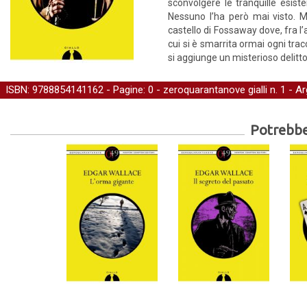
sconvolgere le tranquille esist
Nessuno l’ha però mai visto. 
castello di Fossaway dove, fra l
cui si è smarrita ormai ogni tra
si aggiunge un misterioso delitt
ISBN: 9788854141162 - Pagine: 0 -
zeroquarantanove gialli
n. 1 - A
Potrebber