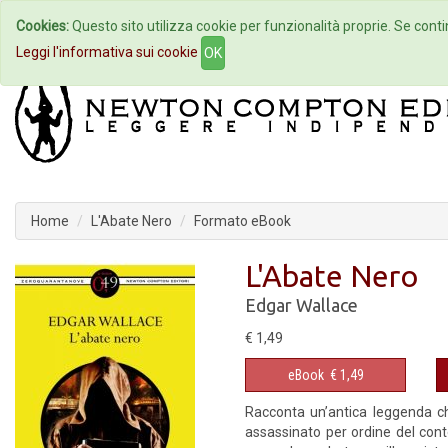
Cookies:
Questo sito utilizza cookie per funzionalità proprie. Se contin
Home
Autori
Eventi
Col
Leggi l'informativa sui cookie
OK
Home
L'Abate Nero
Formato eBook
L'Abate Nero
Edgar Wallace
€ 1,49
eBook
€ 1,49
Racconta un’antica leggenda ch
assassinato per ordine del con