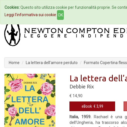
Cookies:
Questo sito utilizza cookie per funzionalità proprie. Se contin
Home
Autori
Eventi
Col
Leggi l'informativa sui cookie
OK
Home
La lettera dell’amore perduto
Formato Copertina flessi
La lettera del
Debbie Rix
€ 14,90
eBook
€ 3,99
Italia, 1959.
Rachael è una gi
dell’Ungheria, ha trascorso al