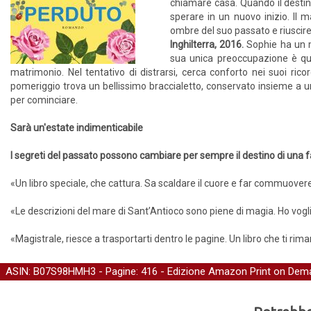
chiamare casa. Quando il destino
sperare in un nuovo inizio. Il ma
ombre del suo passato e riuscire 
Inghilterra, 2016.
Sophie ha un m
sua unica preoccupazione è quell
matrimonio. Nel tentativo di distrarsi, cerca conforto nei suoi ric
pomeriggio trova un bellissimo braccialetto, conservato insieme a u
per cominciare.
Sarà un'estate indimenticabile
I segreti del passato possono cambiare per sempre il destino di una 
«Un libro speciale, che cattura. Sa scaldare il cuore e far commuover
«Le descrizioni del mare di Sant’Antioco sono piene di magia. Ho voglia
«Magistrale, riesce a trasportarti dentro le pagine. Un libro che ti rim
ASIN: B07S98HMH3 - Pagine: 416 -
Edizione Amazon Print on Dem