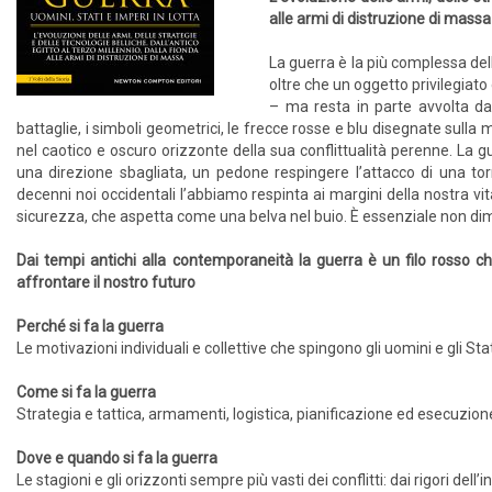
alle armi di distruzione di massa
La guerra è la più complessa del
oltre che un oggetto privilegiat
– ma resta in parte avvolta da
battaglie, i simboli geometrici, le frecce rosse e blu disegnate sull
nel caotico e oscuro orizzonte della sua conflittualità perenne. La 
una direzione sbagliata, un pedone respingere l’attacco di una torr
decenni noi occidentali l’abbiamo respinta ai margini della nostra vit
sicurezza, che aspetta come una belva nel buio. È essenziale non dime
Dai tempi antichi alla contemporaneità la guerra è un filo rosso c
affrontare il nostro futuro
Perché si fa la guerra
Le motivazioni individuali e collettive che spingono gli uomini e gli Sta
Come si fa la guerra
Strategia e tattica, armamenti, logistica, pianificazione ed esecuzione 
Dove e quando si fa la guerra
Le stagioni e gli orizzonti sempre più vasti dei conflitti: dai rigori dell’