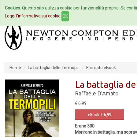
Cookies:
Questo sito utilizza cookie per funzionalità proprie. Se contin
Home
Autori
Eventi
Col
Leggi l'informativa sui cookie
OK
Home
La battaglia delle Termopili
Formato eBook
La battaglia de
Raffaele D'Amato
€ 6,99
eBook
€ 6,99
Erano 300
Morirono in battaglia, ma soprav