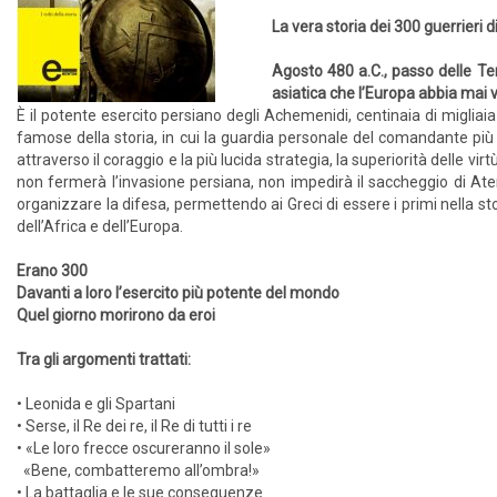
La vera storia dei 300 guerrieri 
Agosto 480 a.C., passo delle Te
asiatica che l’Europa abbia mai v
È il potente esercito persiano degli Achemenidi, centinaia di migliai
famose della storia, in cui la guardia personale del comandante più
attraverso il coraggio e la più lucida strategia, la superiorità delle virtù
non fermerà l’invasione persiana, non impedirà il saccheggio di Ate
organizzare la difesa, permettendo ai Greci di essere i primi nella s
dell’Africa e dell’Europa.
Erano 300
Davanti a loro l’esercito più potente del mondo
Quel giorno morirono da eroi
Tra gli argomenti trattati:
• Leonida e gli Spartani
• Serse, il Re dei re, il Re di tutti i re
• «Le loro frecce oscureranno il sole»
«Bene, combatteremo all’ombra!»
• La battaglia e le sue conseguenze