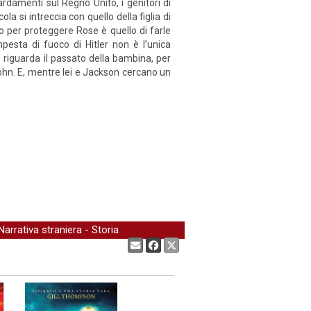
ardamenti sul Regno Unito, i genitori di
la si intreccia con quello della figlia di
o per proteggere Rose è quello di farle
esta di fuoco di Hitler non è l’unica
e riguarda il passato della bambina, per
 John. E, mentre lei e Jackson cercano un
Narrativa straniera
-
Storia
Condividi: