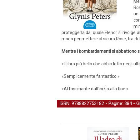
Men
Ros
un 
com
min
proteggerla dal quale Elenor si rivolge 
modo per mettere al sicuro Rose, tra di
Mentre i bombardamenti si abbattono sul 
«Il libro più bello che abbia letto negli ul
«Semplicemente fantastico.»
«Affascinante dall’inizio alla fine.»
ISBN: 9788822753182 - Pagine: 384 -
G