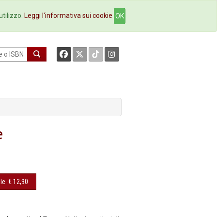
okstore
Contatti
utilizzo.
Leggi l'informativa sui cookie
OK
e
le
€ 12,90