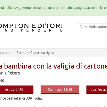
Eventi
Collane
Newsletter
Ebo
ui nella navigazione o clicchi su un elemento della pagina accetti il loro 
 cartone
Formato Copertina rigida
a bambina con la valigia di carton
ynis Peters
,90
eBook
€ 4,99
Cop. rigida
€ 5,90
Cop. flessibi
rice bestseller di USA Today