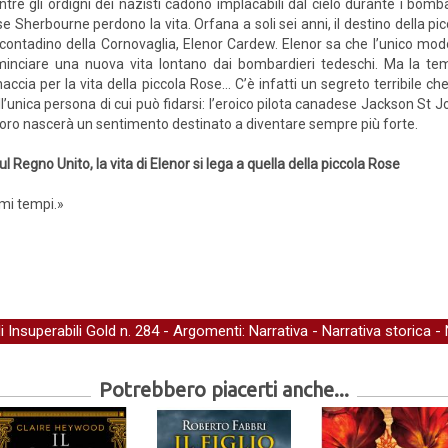
tre gli ordigni dei nazisti cadono implacabili dal cielo durante i bomb
e Sherbourne perdono la vita. Orfana a soli sei anni, il destino della picco
contadino della Cornovaglia, Elenor Cardew. Elenor sa che l’unico mod
inciare una nuova vita lontano dai bombardieri tedeschi. Ma la temp
accia per la vita della piccola Rose… C’è infatti un segreto terribile ch
all’unica persona di cui può fidarsi: l’eroico pilota canadese Jackson St
 loro nascerà un sentimento destinato a diventare sempre più forte.
Regno Unito, la vita di Elenor si lega a quella della piccola Rose
timi tempi.»
li Insuperabili Gold
n. 284 - Argomenti:
Narrativa
-
Narrativa storica
-
Potrebbero piacerti anche...