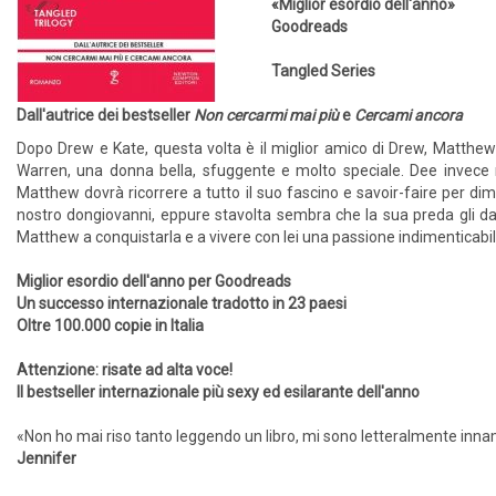
«Miglior esordio dell'anno»
Goodreads
Tangled Series
Dall'autrice dei bestseller
Non cercarmi mai più
e
Cercami ancora
Dopo Drew e Kate, questa volta è il miglior amico di Drew, Matthew F
Warren, una donna bella, sfuggente e molto speciale. Dee invece n
Matthew dovrà ricorrere a tutto il suo fascino e savoir-faire per dimo
nostro dongiovanni, eppure stavolta sembra che la sua preda gli darà 
Matthew a conquistarla e a vivere con lei una passione indimenticabi
Miglior esordio dell'anno per Goodreads
Un successo internazionale tradotto in 23 paesi
Oltre 100.000 copie in Italia
Attenzione: risate ad alta voce!
Il bestseller internazionale più sexy ed esilarante dell'anno
«Non ho mai riso tanto leggendo un libro, mi sono letteralmente inn
Jennifer