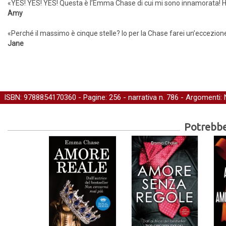
«YES! YES! YES! Questa è l’Emma Chase di cui mi sono innamorata! Ho
Amy
«Perché il massimo è cinque stelle? Io per la Chase farei un’eccezione
Jane
ISBN: 9788854170360 - Pagine: 256 -
narrativa
n. 786 - Argomenti:
Potrebber