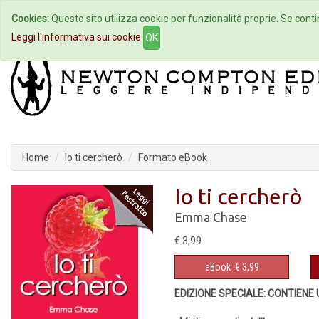
Cookies:
Questo sito utilizza cookie per funzionalità proprie. Se contin
Home
Autori
Eventi
Col
Leggi l'informativa sui cookie
OK
Home
Io ti cercherò
Formato eBook
Io ti cercherò
Emma Chase
€ 3,99
eBook
€ 3,99
EDIZIONE SPECIALE: CONTIEN