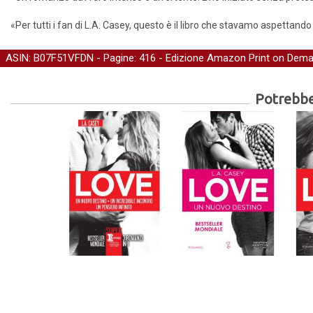
«Per tutti i fan di L.A. Casey, questo è il libro che stavamo aspettando
ASIN: B07F51VFDN - Pagine: 416 -
Edizione Amazon Print on Dem
Potrebber