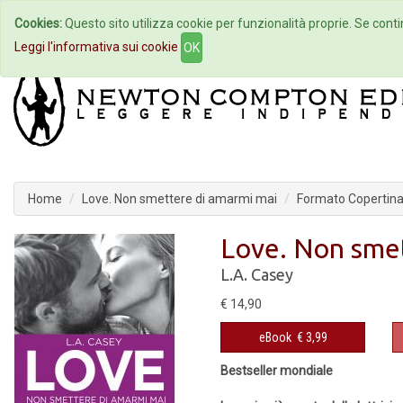
Cookies:
Questo sito utilizza cookie per funzionalità proprie. Se contin
Home
Autori
Eventi
Col
Leggi l'informativa sui cookie
OK
Home
Love. Non smettere di amarmi mai
Formato Copertina 
Love. Non smet
L.A. Casey
€ 14,90
eBook
€ 3,99
Bestseller mondiale