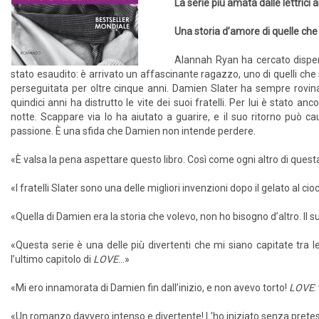
La serie più amata dalle lettrici
Una storia d’amore di quelle che 
Alannah Ryan ha cercato dispera
stato esaudito: è arrivato un affascinante ragazzo, uno di quelli che s
perseguitata per oltre cinque anni. Damien Slater ha sempre rovin
quindici anni ha distrutto le vite dei suoi fratelli. Per lui è stato a
notte. Scappare via lo ha aiutato a guarire, e il suo ritorno può 
passione. È una sfida che Damien non intende perdere.
«È valsa la pena aspettare questo libro. Così come ogni altro di questa
«I fratelli Slater sono una delle migliori invenzioni dopo il gelato al cio
«Quella di Damien era la storia che volevo, non ho bisogno d’altro. Il 
«Questa serie è una delle più divertenti che mi siano capitate tra 
l’ultimo capitolo di
LOVE
…»
«Mi ero innamorata di Damien fin dall’inizio, e non avevo torto!
LOVE
:
«Un romanzo davvero intenso e divertente! L’ho iniziato senza pretese 