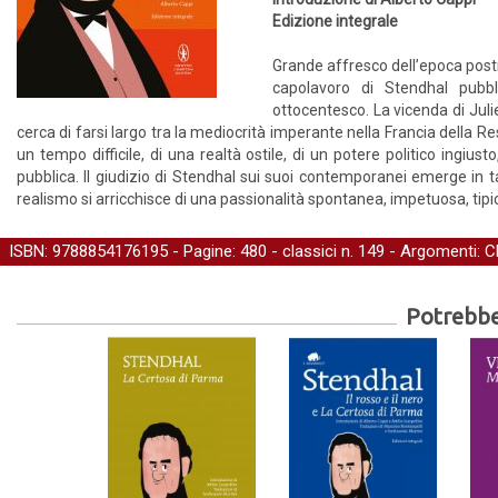
Edizione integrale
Grande affresco dell’epoca pos
capolavoro di Stendhal pubb
ottocentesco. La vicenda di Julie
cerca di farsi largo tra la mediocrità imperante nella Francia della R
un tempo difficile, di una realtà ostile, di un potere politico ingiust
pubblica. Il giudizio di Stendhal sui suoi contemporanei emerge in t
realismo si arricchisce di una passionalità spontanea, impetuosa, ti
ISBN: 9788854176195 - Pagine: 480 -
classici
n. 149 - Argomenti:
C
Potrebber