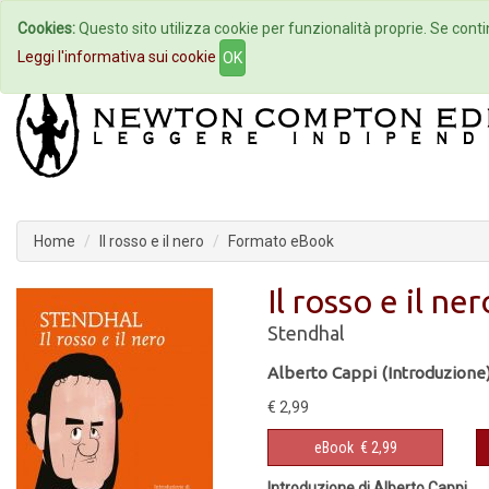
Cookies:
Questo sito utilizza cookie per funzionalità proprie. Se contin
Home
Autori
Eventi
Col
Leggi l'informativa sui cookie
OK
Home
Il rosso e il nero
Formato eBook
Il rosso e il ner
Stendhal
Alberto Cappi (Introduzione
€ 2,99
eBook
€ 2,99
Introduzione di Alberto Cappi