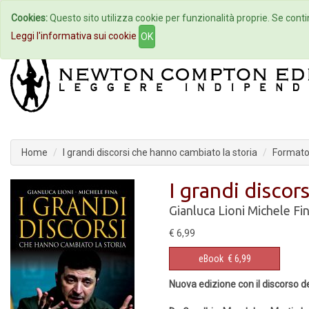
Cookies:
Questo sito utilizza cookie per funzionalità proprie. Se contin
Home
Autori
Eventi
Col
Leggi l'informativa sui cookie
OK
Home
I grandi discorsi che hanno cambiato la storia
Formato
I grandi discor
Gianluca Lioni
Michele Fi
€ 6,99
eBook
€ 6,99
Nuova edizione con il discorso d