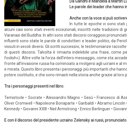
Da Gandhi e Mandela a Martin Lu
Le parole dei leader che hanno i
Anche con la voce si può scrivere
In tutte le epoche vi sono stati
alcuni casi sono stati eventi eccezionali, inscritti nelle tradizioni di
Varanasi del Buddha. In altri sono stati discorsi coraggiosi pronuncia
influenti sono state le parole di condottieri e leader politici, da P
vissuti in secoli diversi. Gli scritti successivi, le testimonianze racc
di questi discorsi. Talvolta è rimasta indelebile una frase, come 
foolish»). Altre volte la forza dell’intero messaggio, come sta accad
fronte all’invasione russa ha cominciato a rivolgersi agli ucraini e 
e mirata. Questo libro presenta i personaggi più importanti che hanno in
potere costituito, e che sono rimasti nella storia anche grazie al lor
Tra i personaggi presenti nel libro:
Temistocle • Socrate • Alessandro Magno • Gesù • Francesco di Assisi •
Oliver Cromwell • Napoleone Bonaparte • Garibaldi • Abramo Lincoln • Gi
Kennedy • Giovanni XXIII • Neil Armstrong • Enrico Berlinguer • Giova
E con il discorso del presidente ucraino Zelensky ai russi, pronunciato 