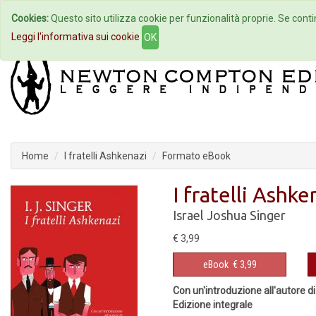
Cookies:
Questo sito utilizza cookie per funzionalità proprie. Se contin
Home
Autori
Eventi
Col
Leggi l'informativa sui cookie
OK
Home
I fratelli Ashkenazi
Formato eBook
I fratelli Ashke
Israel Joshua Singer
€ 3,99
eBook
€ 3,99
Con un'introduzione all'autore d
Edizione integrale