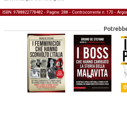
ISBN: 9788822778482 - Pagine: 288 -
Controcorrente
n. 170 - Argo
Potrebber