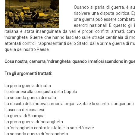
Quando si parla di guerra, è a
risolvere una disputa politica. E
una guerra può essere combattuta
eserciti nazionali. E questo gli
italiana è stata insanguinata da veri e propri conflitti armati, co
’ndrangheta. Guerre che hanno lasciato sulle strade centinaia di morti t
attentati contro i rappresentanti dello Stato, dalla prima guerra di m
quella del nostro Paese.
Cosa nostra, camorra, ’ndrangheta: quando i mafiosi scendono in gu
Tra gli argomenti trattati:
La prima guerra di mafia
I corleonesi alla conquista della Cupola
La seconda guerra di mafia
La nascita della nuova camorra organizzata e lo scontro sanguinario 
L’ascesa dei casalesi
La guerra di Scampia
La prima guerra di ’ndrangheta
La ’ndrangheta contro lo stato e la società civile
La seconda guerra di ’ndrangheta