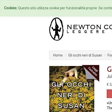
Home
Autori
Cookies:
Questo sito utilizza cookie per funzionalità proprie. Se contin
Home
Gli occhi neri di Susan
Fo
G
Ju
€ 3
«Un
Th