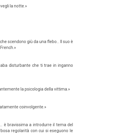
egli la notte.»
»
 che scendono giù da una flebo… Il suo è
 French.»
aba disturbante che ti trae in inganno
ntemente la psicologia della vittima.»
mediatamente coinvolgente.»
 … è bravissima a introdurre il tema del
rbosa regolarità con cui si eseguono le