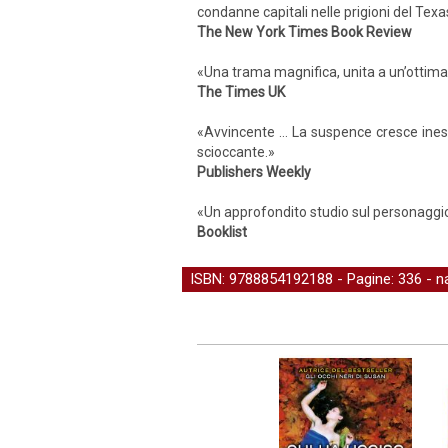
condanne capitali nelle prigioni del Texa
The New York Times Book Review
«Una trama magnifica, unita a un’ottima 
The Times UK
«Avvincente … La suspence cresce inesor
scioccante.»
Publishers Weekly
«Un approfondito studio sul personaggio e
Booklist
ISBN: 9788854192188 - Pagine: 336 -
n