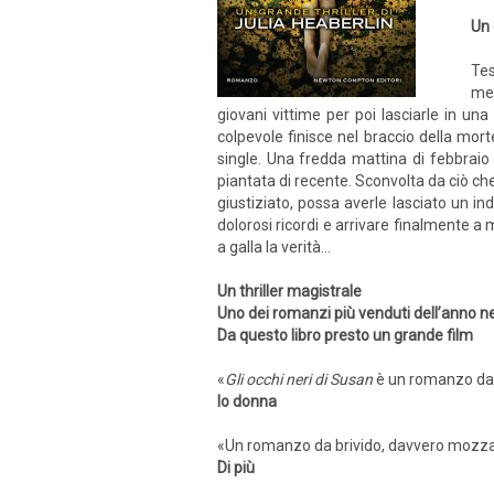
Un 
Tes
mem
giovani vittime per poi lasciarle in un
colpevole finisce nel braccio della mor
single. Una fredda mattina di febbraio 
piantata di recente. Sconvolta da ciò che
giustiziato, possa averle lasciato un i
dolorosi ricordi e arrivare finalmente a
a galla la verità…
Un thriller magistrale
Uno dei romanzi più venduti dell’anno neg
Da questo libro presto un grande film
«
Gli occhi neri di Susan
è un romanzo da t
Io donna
«Un romanzo da brivido, davvero mozza
Di più