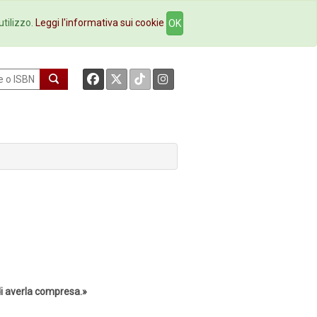
okstore
Contatti
utilizzo.
Leggi l'informativa sui cookie
OK
di averla compresa.»