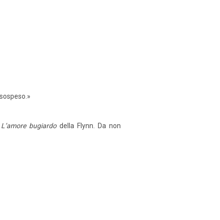
o sospeso.»
a
L’amore bugiardo
della Flynn. Da non