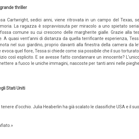
grande thriller
sa Cartwright, sedici anni, viene ritrovata in un campo del Texas, s
oria. La ragazza è sopravvissuta per miracolo a uno spietato serial k
a fossa comune su cui crescono delle margherite gialle. Grazie alla te
te. A quasi vent’anni di distanza da quella terrificante esperienza, T
nota nel suo giardino, proprio davanti alla finestra della camera da l
 evoca quel fiore, Tessa si chiede come sia possibile che il suo torturato
ndizio così esplicito. E se avesse fatto condannare un innocente? L’uni
 mettere a fuoco le uniche immagini, nascoste per tanti anni nelle pieg
li Stati Uniti
enere d'occhio. Julia Heaberlin ha già scalato le classifiche USA e il suo 
fiato.»