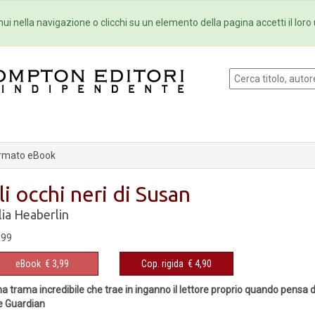
Eventi
Collane
Newsletter
Ebo
ui nella navigazione o clicchi su un elemento della pagina accetti il loro 
rmato eBook
li occhi neri di Susan
lia Heaberlin
,99
eBook
€ 3,99
Cop. rigida
€ 4,90
a trama incredibile che trae in inganno il lettore proprio quando pensa 
e Guardian