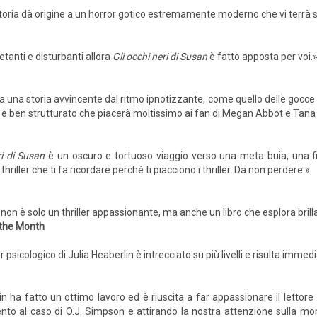
toria dà origine a un horror gotico estremamente moderno che vi terrà sv
ietanti e disturbanti allora
Gli occhi neri di Susan
è fatto apposta per voi.
a una storia avvincente dal ritmo ipnotizzante, come quello delle gocce
 e ben strutturato che piacerà moltissimo ai fan di Megan Abbot e Tana
ri di Susan
è un oscuro e tortuoso viaggio verso una meta buia, una fi
hriller che ti fa ricordare perché ti piacciono i thriller. Da non perdere.»
n è solo un thriller appassionante, ma anche un libro che esplora brilla
 the Month
er psicologico di Julia Heaberlin è intrecciato su più livelli e risulta im
in ha fatto un ottimo lavoro ed è riuscita a far appassionare il lettore
ento al caso di O.J. Simpson e attirando la nostra attenzione sulla mo