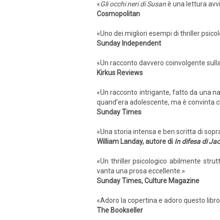
«
Gli occhi neri di Susan
è una lettura avvi
Cosmopolitan
«Uno dei migliori esempi di thriller psico
Sunday Independent
«Un racconto davvero coinvolgente sulla f
Kirkus Reviews
«Un racconto intrigante, fatto da una na
quand’era adolescente, ma è convinta ch
Sunday Times
«Una storia intensa e ben scritta di so
William Landay, autore di
In difesa di Ja
«Un thriller psicologico abilmente str
vanta una prosa eccellente.»
Sunday Times, Culture Magazine
«Adoro la copertina e adoro questo libro
The Bookseller