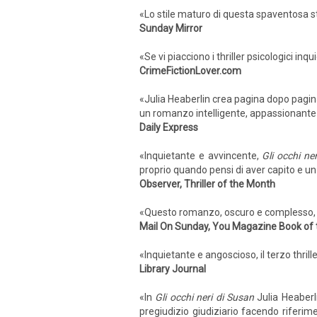
«Lo stile maturo di questa spaventosa s
Sunday Mirror
«Se vi piacciono i thriller psicologici inqu
CrimeFictionLover.com
«Julia Heaberlin crea pagina dopo pagin
un romanzo intelligente, appassionante
Daily Express
«Inquietante e avvincente,
Gli occhi ne
proprio quando pensi di aver capito e un t
Observer, Thriller of the Month
«Questo romanzo, oscuro e complesso, no
Mail On Sunday, You Magazine Book of
«Inquietante e angoscioso, il terzo thrill
Library Journal
«In
Gli occhi neri di Susan
Julia Heaberl
pregiudizio giudiziario facendo riferim