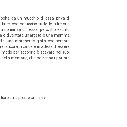
epolta da un mucchio di ossa, priva di
iller che ha ucciso tutte le altre sue
stimonianza di Tessa, però, il presunto
essa è diventata un’artista e una mamma
etto, una margherita gialla, che sembra
re, ancora in carcere in attesa di essere
co modo per scoprirlo è scavare nei suoi
he della memoria, che potranno riportare
libro sarà presto un film.»