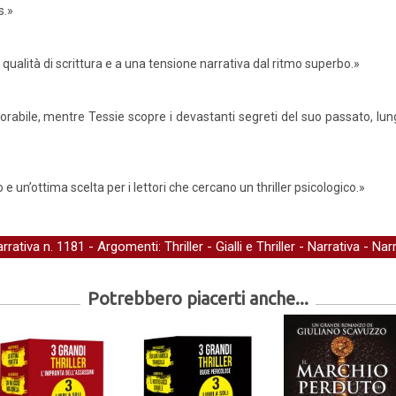
s.»
qualità di scrittura e a una tensione narrativa dal ritmo superbo.»
abile, mentre Tessie scopre i devastanti segreti del suo passato, lung
 un’ottima scelta per i lettori che cercano un thriller psicologico.»
arrativa
n. 1181 - Argomenti:
Thriller
-
Gialli e Thriller
-
Narrativa
-
Narr
Potrebbero piacerti anche...