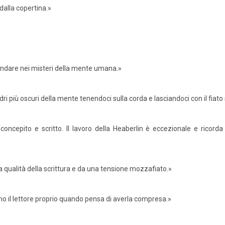
dalla copertina.»
ondare nei misteri della mente umana.»
i più oscuri della mente tenendoci sulla corda e lasciandoci con il fiat
 concepito e scritto. Il lavoro della Heaberlin è eccezionale e ricord
la qualità della scrittura e da una tensione mozzafiato.»
no il lettore proprio quando pensa di averla compresa.»