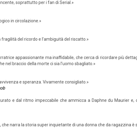
ncente, soprattutto per i fan di Serial.»
logico in circolazione.»
ragilità del ricordo e l’ambiguità del riscatto.»
rratrice appassionante ma inaffidabile, che cerca di ricordare più dettag
e nel braccio della morte ci sia l’uomo sbagliato.»
pravvivenza e speranza. Vivamente consigliato.»
cob
utturato e dal ritmo impeccabile che ammicca a Daphne du Maurier e, c
, che narra la storia super inquietante di una donna che da ragazzina è s