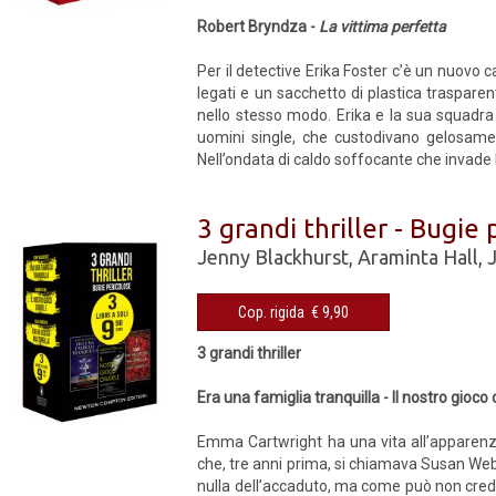
Robert Bryndza -
La vittima perfetta
Per il detective Erika Foster c’è un nuovo c
legati e un sacchetto di plastica trasparen
nello stesso modo. Erika e la sua squadra s
uomini single, che custodivano gelosament
Nell’ondata di caldo soffocante che invade L
3 grandi thriller - Bugie
Jenny Blackhurst
,
Araminta Hall
,
Cop. rigida € 9,90
3 grandi thriller
Era una famiglia tranquilla - Il nostro gioco
Emma Cartwright ha una vita all’apparenza
che, tre anni prima, si chiamava Susan Web
nulla dell’accaduto, ma come può non creder