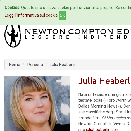
Cookies:
Questo sito utilizza cookie per funzionalità proprie. Se contin
Home
Autori
Eventi
Col
Leggi l'informativa sui cookie
OK
Home
Persona
Julia Heaberlin
Julia Heaberl
Nata in Texas, è una giornali
testate locali («Fort-Worth
Dallas Morning News»). Co
alle classifiche degli Stati U
grande film.
Chi ha ucciso mi
Newton Compton. Vive a Dall
sito
juliaheaberlin.com
.