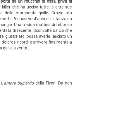
epolta da un mucchio di ossa, priva di
killer che ha ucciso tutte le altre sue
 delle margherite gialle. Grazie alla
a morte. A quasi vent’anni di distanza da
 single. Una fredda mattina di febbraio
iantata di recente. Sconvolta da ciò che
re giustiziato, possa averle lasciato un
dolorosi ricordi e arrivare finalmente a
 galla la verità…
a
L’amore bugiardo
della Flynn. Da non