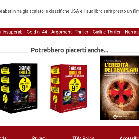
berlin ha già scalato le classifiche USA e il suo libro sarà presto un fil
li Insuperabili Gold
n. 44 - Argomenti:
Thriller
-
Gialli e Thriller
-
Narrat
Potrebbero piacerti anche...
oria
Privacy
TDM Policy
Accessibil