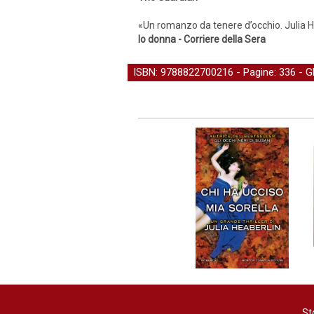
«Un romanzo da tenere d’occhio. Julia Hea
Io donna - Corriere della Sera
ISBN: 9788822700216 - Pagine: 336 -
G
St