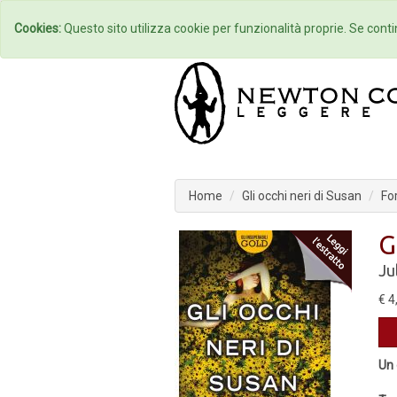
Home
Autori
Cookies:
Questo sito utilizza cookie per funzionalità proprie. Se contin
Home
Gli occhi neri di Susan
Fo
G
Ju
€ 4
Un 