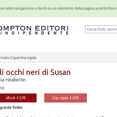
Eventi
Collane
Newsletter
Ebo
ui nella navigazione o clicchi su un elemento della pagina accetti il loro 
rmato Copertina rigida
li occhi neri di Susan
lia Heaberlin
,90
eBook
€ 3,99
Cop. rigida
€ 4,90
grande thriller