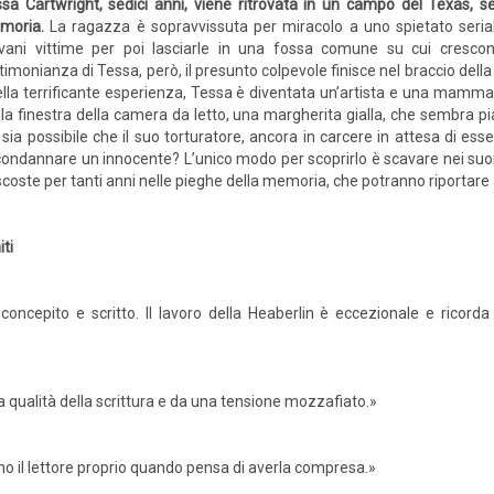
sa Cartwright, sedici anni, viene ritrovata in un campo del Texas, s
moria.
La ragazza è sopravvissuta per miracolo a uno spietato serial 
vani vittime per poi lasciarle in una fossa comune su cui crescono
timonianza di Tessa, però, il presunto colpevole finisce nel braccio dell
lla terrificante esperienza, Tessa è diventata un’artista e una mamma
lla finestra della camera da letto, una margherita gialla, che sembra p
ia possibile che il suo torturatore, ancora in carcere in attesa di esse
o condannare un innocente? L’unico modo per scoprirlo è scavare nei suoi 
oste per tanti anni nelle pieghe della memoria, che potranno riportare a
iti
 concepito e scritto. Il lavoro della Heaberlin è eccezionale e ricord
la qualità della scrittura e da una tensione mozzafiato.»
no il lettore proprio quando pensa di averla compresa.»