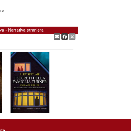
m.»
iva
-
Narrativa straniera
Condividi:
ità