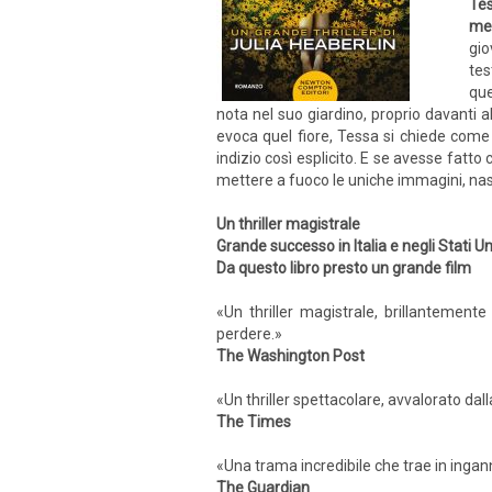
Tes
me
gio
tes
que
nota nel suo giardino, proprio davanti a
evoca quel fiore, Tessa si chiede come s
indizio così esplicito. E se avesse fatt
mettere a fuoco le uniche immagini, nasc
Un thriller magistrale
Grande successo in Italia e negli Stati Un
Da questo libro presto un grande film
«Un thriller magistrale, brillantemente
perdere.»
The Washington Post
«Un thriller spettacolare, avvalorato dal
The Times
«Una trama incredibile che trae in ingan
The Guardian