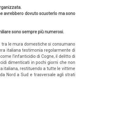
organizzata.
che avrebbero dovuto scuoterlo ma sono
familiare sono sempre più numerosi.
do, tra le mura domestiche si consumano
nera italiana testimonia regolarmente di
ome l’infanticidio di Cogne, il delitto di
cidi dimenticati in pochi giorni che non
ia italiana, restituendo a tutte le vittime
a Nord a Sud e trasversale agli strati