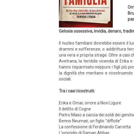
Orm
Bru
pas
Gelosia ossessiva, invidia, denaro, tradi
Il nucleo familiare dovrebbe essere il 
drammi e sofferenze, o addirittura terri
una vera e propria strage. Oltre a casi ch
Avetrana, la terribile vicenda di Erika 
hanno risparmiato neppure i figli più picco
la dignità che meritano e ricostruendo
sociali.
Tra i casi ricostruiti:
Erika e Omar, orrore a Novi Ligure
Il delitto di Cogne
Pietro Maso a caccia dei soldi dei genito
Benno Neumair, un figlio “difficile”
La confessione di Ferdinando Carretta
L’omicidio di Saman Abbas