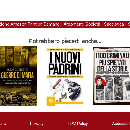
zione Amazon Print on Demand
- Argomenti:
Società
-
Saggistica
-
S
Potrebbero piacerti anche...
oria
Privacy
TDM Policy
Accessibil