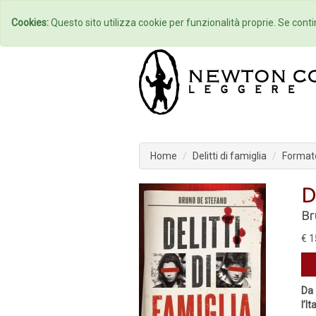
Home
Autori
Cookies:
Questo sito utilizza cookie per funzionalità proprie. Se contin
Home
Delitti di famiglia
Formato
D
Br
€ 1
Da 
l’It