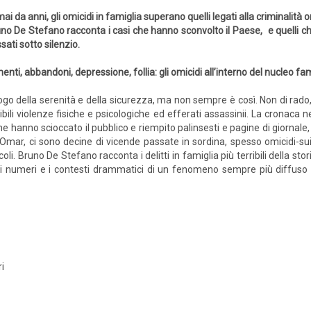
ai da anni, gli omicidi in famiglia superano quelli legati alla criminalità 
no De Stefano racconta i casi che hanno sconvolto il Paese, e quelli 
sati sotto silenzio.
menti, abbandoni, depressione, follia: gli omicidi all’interno del nucleo 
luogo della serenità e della sicurezza, ma non sempre è così. Non di ra
bili violenze fisiche e psicologiche ed efferati assassinii. La cronaca 
e hanno scioccato il pubblico e riempito palinsesti e pagine di giornale, c
e Omar, ci sono decine di vicende passate in sordina, spesso omicidi-sui
li. Bruno De Stefano racconta i delitti in famiglia più terribili della stor
 i numeri e i contesti drammatici di un fenomeno sempre più diffuso d
ri