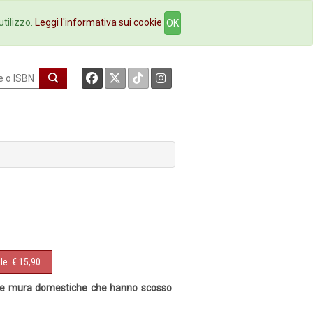
okstore
Contatti
utilizzo.
Leggi l'informativa sui cookie
OK
le
€ 15,90
 le mura domestiche che hanno scosso