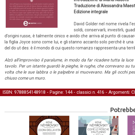
Traduzione di Alessandra Maest
Edizione integrale
David Golder nel nome rivela l’e
soldi, conservarli, investirli, g
d’origini russe, è talmente cinico e avido che arriva al punto di causar
la figlia Joyce sono come lui, e gli stanno accanto solo perché è una f
del do ut des: è il mondo di cui questo romanzo rappresenta una terrib
Alzò all’improvviso il paralume, in modo da far ricadere tutta la luce 
tavolo. Per un istante guardò le pieghe, le rughe, che correvano su tu
volta che le sue labbra o le palpebre si muovevano. Ma gli occhi pesa
chiuso come un muro.
ISBN: 9788854148918 - Pagine: 144 -
classici
n. 416 - Argomenti:
C
Potrebber