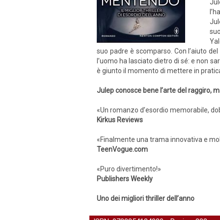
Jul
l’h
Jul
suo
Yal
suo padre è scomparso. Con l’aiuto del 
l’uomo ha lasciato dietro di sé: e non sar
è giunto il momento di mettere in pratica 
Julep conosce bene l’arte del raggiro, 
«Un romanzo d’esordio memorabile, dobb
Kirkus Reviews
«Finalmente una trama innovativa e molt
TeenVogue.com
«Puro divertimento!»
Publishers Weekly
Uno dei migliori thriller dell’anno