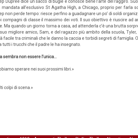
ep Dupree dice un sacco di bugie e conosce bene l’arte del raggiro. Suo
a mandata all’esclusivo St Agatha High, a Chicago, proprio per farla soci
ep non perde tempo: riesce perfino a guadagnare un po’ di soldi organiz
i compagni di classe il massimo dei voti. Il suo obiettivo è riuscire ad ar
e. Ma quando un giorno torna a casa, ad attenderla c’è una brutta sorpr
suo migliore amico, Sam, e del ragazzo più ambito della scuola, Tyler, 
à facile tra criminali che le danno la caccia e torbidi segreti di famiglia.
tutti i trucchi che il padre le ha insegnato.
ma sembra non essere l’unica…
iamo sperare nei suoi prossimi libri.»
i colpi di scena.»