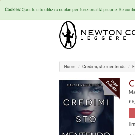
Home
Autori
Cookies:
Questo sito utilizza cookie per funzionalità proprie. Se contin
Home
Credimi, sto mentendo
F
C
Ma
€ 5
Il 