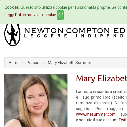
Cookies:
Questo sito utilizza cookie per funzionalità proprie. Se contin
Home
Autori
Eventi
Col
Leggi l'informativa sui cookie
OK
Home
Persona
Mary Elizabeth Summer
Mary Elizab
Laureata in scrittura creativ
è il suo primo libro (scelt
romanzo d’esordio). Nell’au
seguito. Per maggiori 
www.mesummer.com
, il su
o seguite il suo account
Twit