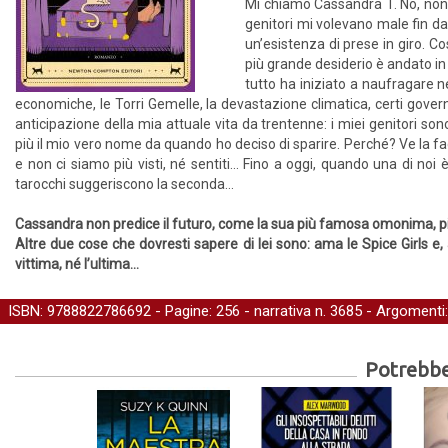
Mi chiamo Cassandra T. No, non è
genitori mi volevano male fin d
un’esistenza di prese in giro. C
più grande desiderio è andato in
tutto ha iniziato a naufragare n
economiche, le Torri Gemelle, la devastazione climatica, certi gove
anticipazione della mia attuale vita da trentenne: i miei genitori so
più il mio vero nome da quando ho deciso di sparire. Perché? Ve la f
e non ci siamo più visti, né sentiti... Fino a oggi, quando una di noi 
tarocchi suggeriscono la seconda...
Cassandra non predice il futuro, come la sua più famosa omonima, piu
Altre due cose che dovresti sapere di lei sono: ama le Spice Girls e,
vittima, né l’ultima...
ISBN: 9788822786692 - Pagine: 256 -
narrativa
n. 3685 - Argomenti
Potrebber