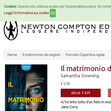
Cookies:
Questo sito utilizza cookie per funzionalità proprie. Se contin
Home
Autori
Eventi
Col
Leggi l'informativa sui cookie
OK
Home
Il matrimonio dei segreti
Formato Copertina rigida
Il matrimonio d
Samantha Downing
€ 5,90
eBook
€ 4,99
«L’ho letto tutto d’un fiato in una
Jane Corry