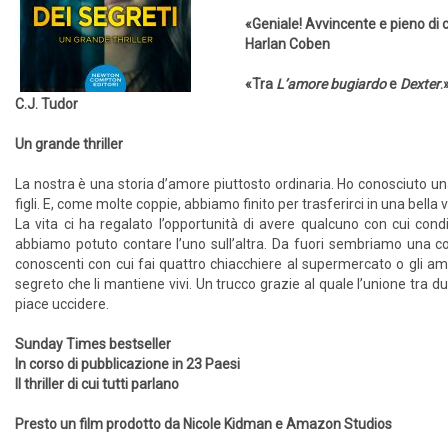
«Geniale! Avvincente e pieno di c
Harlan Coben
«Tra
L’amore bugiardo
e
Dexter
.
C.J. Tudor
Un grande thriller
La nostra è una storia d’a­more piuttosto ordinaria. Ho conosciuto 
figli. E, come molte coppie, abbiamo fini­to per trasferirci in una bella v
La vita ci ha regalato l’opportuni­tà di avere qualcuno con cui con
abbiamo potuto contare l’uno sull’altra. Da fuori sembriamo una coppi
conoscenti con cui fai quattro chiacchiere al supermercato o gli am
segreto che li mantiene vivi. Un trucco grazie al quale l’unione tra d
piace uc­cidere.
Sunday Times bestseller
In corso di pubblicazione in 23 Paesi
Il thriller di cui tutti parlano
Presto un film prodotto da Nicole Kidman e Amazon Studios