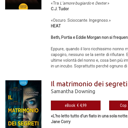
«Tra
L’amore bugiardo
e
Dexter
.»
C.J. Tudor
«Oscuro. Scioccante. Ingegnoso.»
HEAT
Beth, Portia e Eddie Mor­gan non si frequen
Eppure, quando il loro ricchissimo nonno m
capogiro, nessuno se la sente di rifiutare. E
ultime volontà del nonno e, cosa ben più im
in un incubo. Soprattutto perché ognuno di l
Il matrimonio dei segreti
Samantha Downing
eBook € 4,99
«L’ho letto tutto d’un fiato in una sola notte
Jane Corry