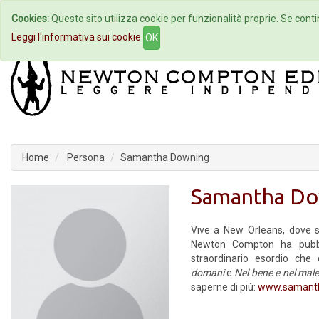
Cookies:
Questo sito utilizza cookie per funzionalità proprie. Se contin
Home
Autori
Eventi
Col
Leggi l'informativa sui cookie
OK
Home
Persona
Samantha Downing
Samantha Do
Vive a New Orleans, dove si
Newton Compton ha pubbl
straordinario esordio che
domani
e
Nel bene e nel mal
saperne di più:
www.samant