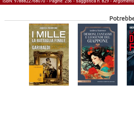
ISBN: 9788822768070 - Pagine: 256 -
saggistica
n. 829 - Argomenti
Potrebber