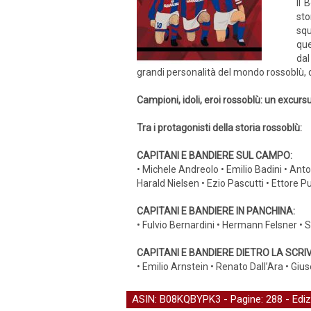
Il 
sto
squ
que
dal
grandi personalità del mondo rossoblù, d
Campioni, idoli, eroi rossoblù: un excursu
Tra i protagonisti della storia rossoblù:
CAPITANI E BANDIERE SUL CAMPO:
• Michele Andreolo • Emilio Badini • Ant
Harald Nielsen • Ezio Pascutti • Ettore 
CAPITANI E BANDIERE IN PANCHINA:
• Fulvio Bernardini • Hermann Felsner • S
CAPITANI E BANDIERE DIETRO LA SCRI
• Emilio Arnstein • Renato Dall’Ara • Gi
ASIN: B08KQBYPK3 - Pagine: 288 -
Edi