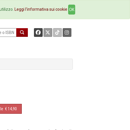
okstore
Contatti
utilizzo.
Leggi l'informativa sui cookie
OK
le
€ 14,90