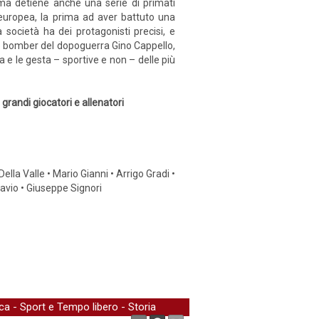
, ma detiene anche una serie di primati
 europea, la prima ad aver battuto una
 società ha dei protagonisti precisi, e
imo bomber del dopoguerra Gino Cappello,
a e le gesta – sportive e non – delle più
 grandi giocatori e allenatori
la Valle • Mario Gianni • Arrigo Gradi •
iavio • Giuseppe Signori
ica
-
Sport e Tempo libero
-
Storia