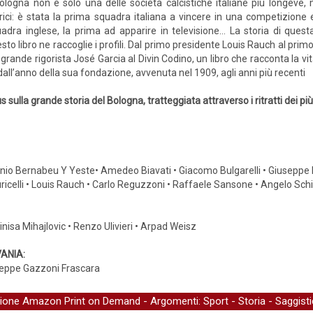
Bologna non è solo una delle società calcistiche italiane più longeve
rici: è stata la prima squadra italiana a vincere in una competizione
adra inglese, la prima ad apparire in televisione… La storia di questa
sto libro ne raccoglie i profili. Dal primo presidente Louis Rauch al pr
 grande rigorista José Garcia al Divin Codino, un libro che racconta la vit
all’anno della sua fondazione, avvenuta nel 1909, agli anni più recenti
s sulla grande storia del Bologna, tratteggiata attraverso i ritratti dei più
onio Bernabeu Y Yeste• Amedeo Biavati • Giacomo Bulgarelli • Giuseppe Del
Puricelli • Louis Rauch • Carlo Reguzzoni • Raffaele Sansone • Angelo Sch
inisa Mihajlovic • Renzo Ulivieri • Arpad Weisz
VANIA:
useppe Gazzoni Frascara
zione Amazon Print on Demand
- Argomenti:
Sport
-
Storia
-
Saggist