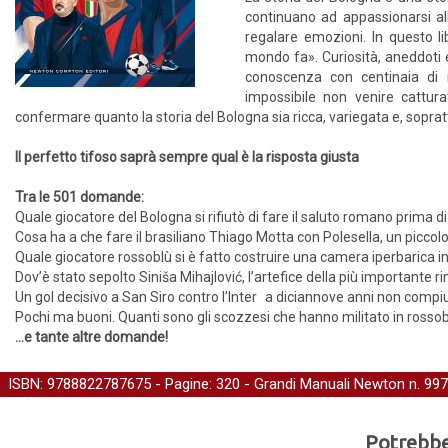
continuano ad appassionarsi al
regalare emozioni. In questo l
mondo fa». Curiosità, aneddoti e 
conoscenza con centinaia di in
impossibile non venire cattura
confermare quanto la storia del Bologna sia ricca, variegata e, soprattu
Il perfetto tifoso saprà sempre qual è la risposta giusta
Tra le 501 domande:
Quale giocatore del Bologna si rifiutò di fare il saluto romano prima
Cosa ha a che fare il brasiliano Thiago Motta con Polesella, un picc
Quale giocatore rossoblù si è fatto costruire una camera iperbarica 
Dov’è stato sepolto Siniša Mihajlović, l’artefice della più importante r
Un gol decisivo a San Siro contro l’Inter a diciannove anni non compiut
Pochi ma buoni. Quanti sono gli scozzesi che hanno militato in rosso
...e tante altre domande!
ISBN: 9788822787675 - Pagine: 320 -
Grandi Manuali Newton
n. 997
Potrebber