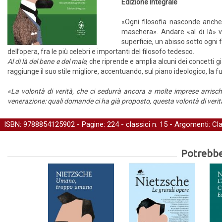
Edizione Integrale
«Ogni filosofia nasconde anche
maschera». Andare «al di là» vu
superficie, un abisso sotto ogni
dell’opera, fra le più celebri e importanti del filosofo tedesco.
Al di là del bene e del male
, che riprende e amplia alcuni dei concetti g
raggiunge il suo stile migliore, accentuando, sul piano ideologico, la 
«La volontà di verità, che ci sedurrà ancora a molte imprese arrischia
venerazione: quali domande ci ha già proposto, questa volontà di verit
ISBN: 9788854125902 - Pagine: 224 -
classici
n. 15 - Argomenti:
Cl
Potrebber