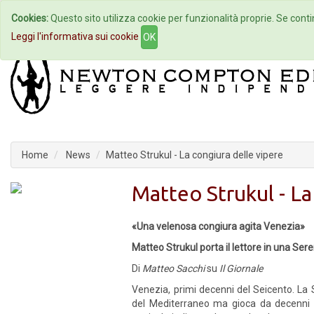
Cookies:
Questo sito utilizza cookie per funzionalità proprie. Se contin
Home
Autori
Eventi
Col
Leggi l'informativa sui cookie
OK
Home
News
Matteo Strukul - La congiura delle vipere
Matteo Strukul - La
«Una velenosa congiura agita Venezia»
Matteo Strukul porta il lettore in una Ser
Di
Matteo Sacchi
su
Il Giornale
Venezia, primi decenni del Seicento. La
del Mediterraneo ma gioca da decenni s