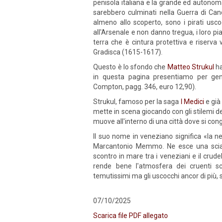
penisola italiana e la grande ed autonom
sarebbero culminati nella Guerra di Can
almeno allo scoperto, sono i pirati usco
all'Arsenale e non danno tregua, i loro p
terra che è cintura protettiva e riserva 
Gradisca (1615-1617).
Questo è lo sfondo che
Matteo Strukul
ha
in questa pagina presentiamo per gent
Compton, pagg. 346, euro 12,90).
Strukul, famoso per la saga
I Medici
e già
mette in scena giocando con gli stilemi d
muove all'interno di una città dove si con
Il suo nome in veneziano significa «la neb
Marcantonio Memmo. Ne esce una sciarad
scontro in mare tra i veneziani e il crude
rende bene l'atmosfera dei cruenti sc
temutissimi ma gli uscocchi ancor di più,
07/10/2025
Scarica file PDF allegato