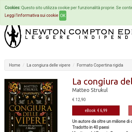
Cookies:
Questo sito utilizza cookie per funzionalità proprie. Se contin
Home
Autori
Eventi
Col
Leggi l'informativa sui cookie
OK
Home
La congiura delle vipere
Formato Copertina rigida
La congiura del
Matteo Strukul
€ 12,90
eBook
€ 6,99
Un autore da oltre un milione di
Tradotto in 40 paesi