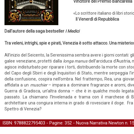
Vincitore del Premio Bancarella
«Lo scrittore italiano di libri sto
Il Venerdì di Repubblica
Dall'autore della saga bestseller
I Medici
Tra veleni, intrighi, spie e pirati, Venezia è sotto attacco. Una misteri
All’inizio del Seicento, la Serenissima sembra avere i giorni contati: gli
galee veneziane, protetti dalla
longa manus
dell’arciduca d’Austria,
agisce indisturbato per riparare i torti, distribuendo la morte con s
del Capo degli Sbirri e degli Inquisitori di Stato, mentre serpeggia l
della confusione, cospira nell’ombra. Nel frattempo, Rea, una giovan
affidata a un
muschier
– impara a dominare fragranze e aromi, dive
Guerra di Gradisca, un’altra donna – che è in qualche modo legata 
passato. La chiamano l’Invelenada e trama con il marchese di 
architettare una congiura interna in grado di rovesciare il doge. Fra
Spettro di Venezia?
ISBN: 9788822795403 - Pagine: 352 -
Nuova Narrativa Newton
n. 1
-
Storia
-
Gialli e Thriller